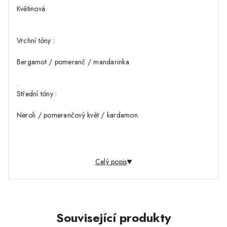
Květinová.
Vrchní tóny :
Bergamot / pomeranč / mandarinka
.
Střední tóny :
Neroli / pomerančový květ / kardamon.
Základní tóny :…
Celý popis
Související produkty