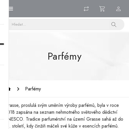
Parfémy
Parfémy
Grasse, proslulá svým uměním výroby parfémů, byla v roce
2018 zapsána na seznam nehmotného světového dědictví
UNESCO. Tradice parfumérství na území Grasse sahá až do
16. století, kdy činžiři máčeli své kůže v esencích parfémů.