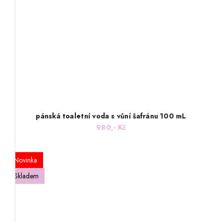
pánská toaletní voda s vůní šafránu 100 mL
980,- Kč
Novinka
Skladem