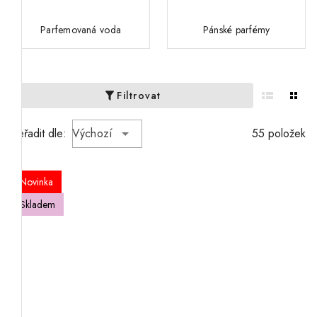
Parfemovaná voda
Pánské parfémy
Filtrovat
Seřadit dle:
Výchozí
55 položek
Novinka
Skladem