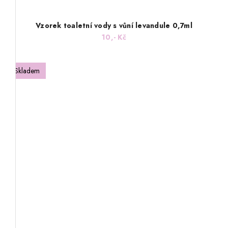
Vzorek toaletní vody s vůní levandule 0,7ml
10,- Kč
Skladem