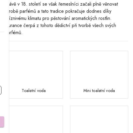
Právě v 18. století se však řemeslníci začali plně věnovat
výrobě parfémů a tato tradice pokračuje dodnes díky
příznivému klimatu pro pěstování aromatických rostlin.
Durance čerpá z tohoto dědictví při tvorbě všech svých
parfémů.
Toaletní voda
Mini toaletní voda