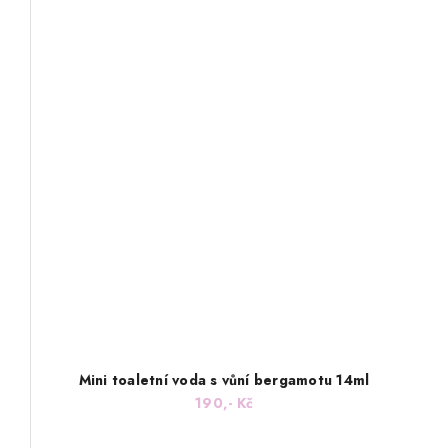
Mini toaletní voda s vůní bergamotu 14ml
190,- Kč