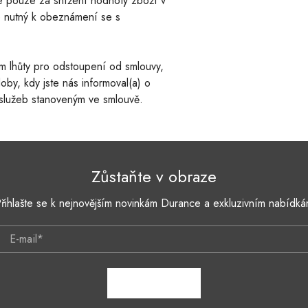
e pouze za snížení hodnoty zboží v
je nutný k obeznámení se s
em lhůty pro odstoupení od smlouvy,
oby, kdy jste nás informoval(a) o
služeb stanoveným ve smlouvě.
Zůstaňte v obraze
řihlašte se k nejnovějším novinkám Durance a exkluzivním nabídk
E-mail*
ZAPSAT SE