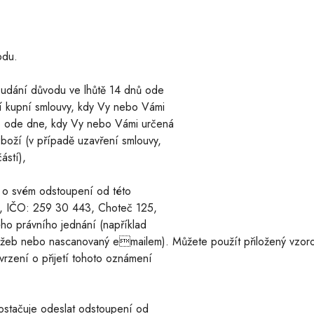
vodu.
z udání důvodu ve lhůtě 14 dnů ode
ní kupní smlouvy, kdy Vy nebo Vámi
bo ode dne, kdy Vy nebo Vámi určená
zboží (v případě uzavření smlouvy,
částí),
e o svém odstoupení od této
.o., IČO: 259 30 443, Choteč 125,
ého právního jednání (například
užeb nebo nascanovaný emailem). Můžete použít přiložený vzoro
tvrzení o přijetí tohoto oznámení
postačuje odeslat odstoupení od