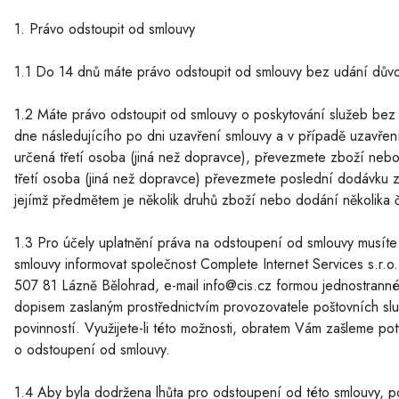
1. Právo odstoupit od smlouvy
1.1 Do 14 dnů máte právo odstoupit od smlouvy bez udání dů
1.2 Máte právo odstoupit od smlouvy o poskytování služeb be
dne následujícího po dni uzavření smlouvy a v případě uzavře
určená třetí osoba (jiná než dopravce), převezmete zboží ne
třetí osoba (jiná než dopravce) převezmete poslední dodávku 
jejímž předmětem je několik druhů zboží nebo dodání několika 
1.3 Pro účely uplatnění práva na odstoupení od smlouvy musít
smlouvy informovat společnost Complete Internet Services s.r
507 81 Lázně Bělohrad, e-mail info@cis.cz formou jednostrann
dopisem zaslaným prostřednictvím provozovatele poštovních sl
povinností. Využijete-li této možnosti, obratem Vám zašleme po
o odstoupení od smlouvy.
1.4 Aby byla dodržena lhůta pro odstoupení od této smlouvy, 