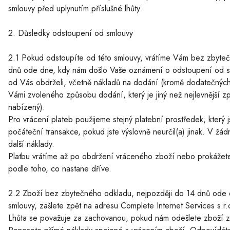
smlouvy před uplynutím příslušné lhůty.
2. Důsledky odstoupení od smlouvy
2.1 Pokud odstoupíte od této smlouvy, vrátíme Vám bez zbyte
dnů ode dne, kdy nám došlo Vaše oznámení o odstoupení od sm
od Vás obdrželi, včetně nákladů na dodání (kromě dodatečných
Vámi zvoleného způsobu dodání, který je jiný než nejlevnější
nabízený).
Pro vrácení plateb použijeme stejný platební prostředek, který 
počáteční transakce, pokud jste výslovně neurčil(a) jinak. V 
další náklady.
Platbu vrátíme až po obdržení vráceného zboží nebo prokážete-l
podle toho, co nastane dříve.
2.2 Zboží bez zbytečného odkladu, nejpozději do 14 dnů ode 
smlouvy, zašlete zpět na adresu Complete Internet Services s.
Lhůta se považuje za zachovanou, pokud nám odešlete zboží z