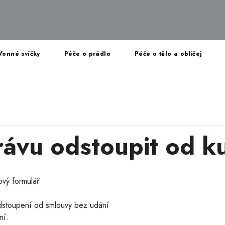
Vonné svíčky
Péče o prádlo
Péče o tělo a obličej
rávu odstoupit od k
ový formulář
odstoupení od smlouvy bez udání
ení.