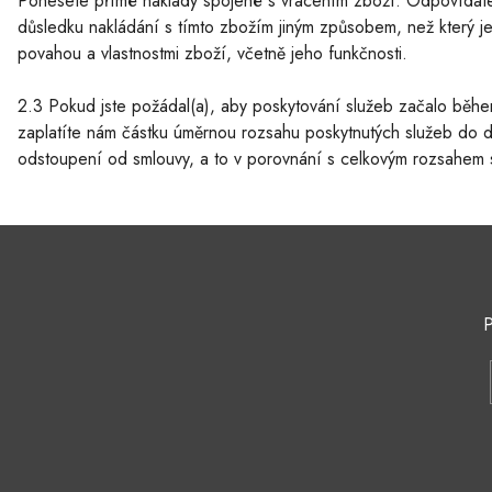
Ponesete přímé náklady spojené s vrácením zboží. Odpovídát
důsledku nakládání s tímto zbožím jiným způsobem, než který 
povahou a vlastnostmi zboží, včetně jeho funkčnosti.
2.3 Pokud jste požádal(a), aby poskytování služeb začalo běh
zaplatíte nám částku úměrnou rozsahu poskytnutých služeb do d
odstoupení od smlouvy, a to v porovnání s celkovým rozsahem 
P