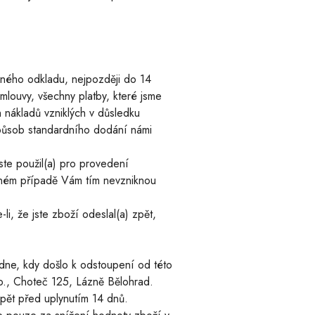
čného odkladu, nejpozději do 14
louvy, všechny platby, které jsme
 nákladů vzniklých v důsledku
 způsob standardního dodání námi
jste použil(a) pro provedení
žádném případě Vám tím nevzniknou
i, že jste zboží odeslal(a) zpět,
dne, kdy došlo k odstoupení od této
r.o., Choteč 125, Lázně Bělohrad.
pět před uplynutím 14 dnů.