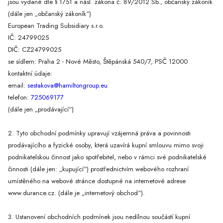
jsou vydané dle § 1751 a násl. zákona č. 89/2012 Sb., občanský zákoník
(dále jen „občanský zákoník“)
European Trading Subsidiary s.r.o.
IČ: 24799025
DIČ: CZ24799025
se sídlem: Praha 2 - Nové Město, Štěpánská 540/7, PSČ 12000
kontaktní údaje:
email:
sestakova@hamiltongroup.eu
telefon:
725069177
(dále jen „prodávající“)
2. Tyto obchodní podmínky upravují vzájemná práva a povinnosti
prodávajícího a fyzické osoby, která uzavírá kupní smlouvu mimo svoji
podnikatelskou činnost jako spotřebitel, nebo v rámci své podnikatelské
činnosti (dále jen: „kupující“) prostřednictvím webového rozhraní
umístěného na webové stránce dostupné na internetové adrese
www.durance.cz. (dále je „internetový obchod“).
3. Ustanovení obchodních podmínek jsou nedílnou součástí kupní