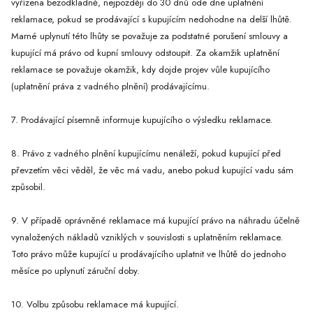
vyřízena bezodkladně, nejpozději do 30 dnů ode dne uplatnění
reklamace, pokud se prodávající s kupujícím nedohodne na delší lhůtě.
Marné uplynutí této lhůty se považuje za podstatné porušení smlouvy a
kupující má právo od kupní smlouvy odstoupit. Za okamžik uplatnění
reklamace se považuje okamžik, kdy dojde projev vůle kupujícího
(uplatnění práva z vadného plnění) prodávajícímu.
7. Prodávající písemně informuje kupujícího o výsledku reklamace.
8. Právo z vadného plnění kupujícímu nenáleží, pokud kupující před
převzetím věci věděl, že věc má vadu, anebo pokud kupující vadu sám
způsobil.
9. V případě oprávněné reklamace má kupující právo na náhradu účelně
vynaložených nákladů vzniklých v souvislosti s uplatněním reklamace.
Toto právo může kupující u prodávajícího uplatnit ve lhůtě do jednoho
měsíce po uplynutí záruční doby.
10. Volbu způsobu reklamace má kupující.