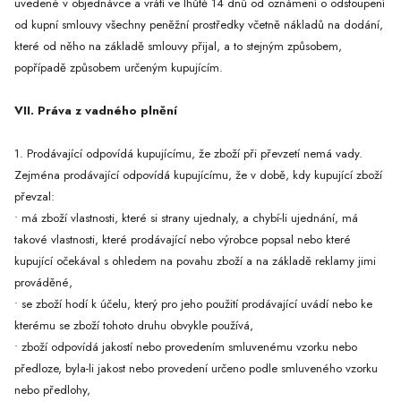
uvedené v objednávce a vrátí ve lhůtě 14 dnů od oznámení o odstoupení
od kupní smlouvy všechny peněžní prostředky včetně nákladů na dodání,
které od něho na základě smlouvy přijal, a to stejným způsobem,
popřípadě způsobem určeným kupujícím.
VII. Práva z vadného plnění
1. Prodávající odpovídá kupujícímu, že zboží při převzetí nemá vady.
Zejména prodávající odpovídá kupujícímu, že v době, kdy kupující zboží
převzal:
• má zboží vlastnosti, které si strany ujednaly, a chybí-li ujednání, má
takové vlastnosti, které prodávající nebo výrobce popsal nebo které
kupující očekával s ohledem na povahu zboží a na základě reklamy jimi
prováděné,
• se zboží hodí k účelu, který pro jeho použití prodávající uvádí nebo ke
kterému se zboží tohoto druhu obvykle používá,
• zboží odpovídá jakostí nebo provedením smluvenému vzorku nebo
předloze, byla-li jakost nebo provedení určeno podle smluveného vzorku
nebo předlohy,