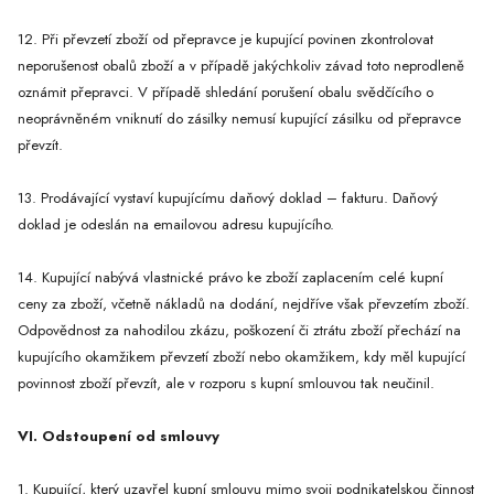
12. Při převzetí zboží od přepravce je kupující povinen zkontrolovat
neporušenost obalů zboží a v případě jakýchkoliv závad toto neprodleně
oznámit přepravci. V případě shledání porušení obalu svědčícího o
neoprávněném vniknutí do zásilky nemusí kupující zásilku od přepravce
převzít.
13. Prodávající vystaví kupujícímu daňový doklad – fakturu. Daňový
doklad je odeslán na emailovou adresu kupujícího.
14. Kupující nabývá vlastnické právo ke zboží zaplacením celé kupní
ceny za zboží, včetně nákladů na dodání, nejdříve však převzetím zboží.
Odpovědnost za nahodilou zkázu, poškození či ztrátu zboží přechází na
kupujícího okamžikem převzetí zboží nebo okamžikem, kdy měl kupující
povinnost zboží převzít, ale v rozporu s kupní smlouvou tak neučinil.
VI. Odstoupení od smlouvy
1. Kupující, který uzavřel kupní smlouvu mimo svoji podnikatelskou činnost