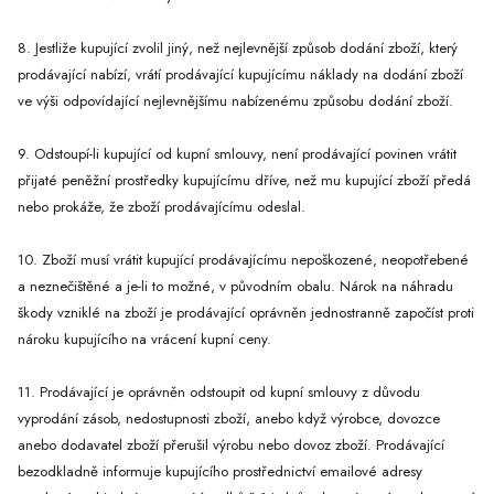
8. Jestliže kupující zvolil jiný, než nejlevnější způsob dodání zboží, který
prodávající nabízí, vrátí prodávající kupujícímu náklady na dodání zboží
ve výši odpovídající nejlevnějšímu nabízenému způsobu dodání zboží.
9. Odstoupí-li kupující od kupní smlouvy, není prodávající povinen vrátit
přijaté peněžní prostředky kupujícímu dříve, než mu kupující zboží předá
nebo prokáže, že zboží prodávajícímu odeslal.
10. Zboží musí vrátit kupující prodávajícímu nepoškozené, neopotřebené
a neznečištěné a je-li to možné, v původním obalu. Nárok na náhradu
škody vzniklé na zboží je prodávající oprávněn jednostranně započíst proti
nároku kupujícího na vrácení kupní ceny.
11. Prodávající je oprávněn odstoupit od kupní smlouvy z důvodu
vyprodání zásob, nedostupnosti zboží, anebo když výrobce, dovozce
anebo dodavatel zboží přerušil výrobu nebo dovoz zboží. Prodávající
bezodkladně informuje kupujícího prostřednictví emailové adresy