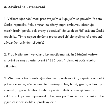
X. Závěrečná ustanovení
1. Veškerá ujednání mezi prodávajícím a kupujícím se právním řádem
České republiky. Pokud vztah založený kupní smlouvou obsahuje
mezinárodní prvek, pak strany sjednávají, že vztah se řídí právem České
republiky. Tímto nejsou dotčena práva spotřebitele vyplývající z obecně
závazných právních předpisů.
2. Prodávající není ve vztahu ke kupujícímu vázán žádnými kodexy
chování ve smyslu ustanovení § 1826 odst. 1 písm. e) občanského
zákoníku.
3. Všechna práva k webovým stránkám prodávajícího, zejména autorská
práva k obsahu, včetně rozvržení stránky, fotek, filmů, grafik, ochranných
známek, loga a dalšího obsahu a prvků, náleží prodávajícímu. Je
zakázáno kopírovat, upravovat nebo jinak používat webové stránky nebo
jejich část bez souhlasu prodávajícího.