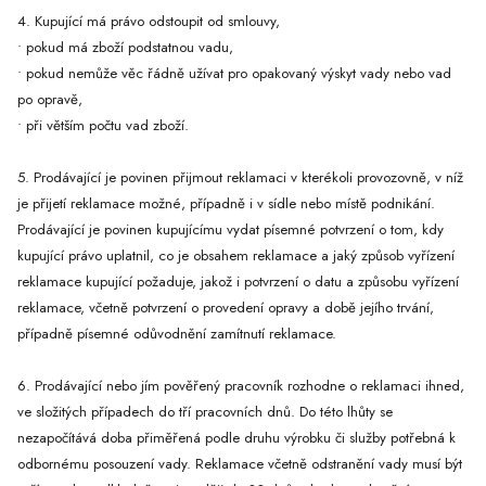
4. Kupující má právo odstoupit od smlouvy,
• pokud má zboží podstatnou vadu,
• pokud nemůže věc řádně užívat pro opakovaný výskyt vady nebo vad
po opravě,
• při větším počtu vad zboží.
5. Prodávající je povinen přijmout reklamaci v kterékoli provozovně, v níž
je přijetí reklamace možné, případně i v sídle nebo místě podnikání.
Prodávající je povinen kupujícímu vydat písemné potvrzení o tom, kdy
kupující právo uplatnil, co je obsahem reklamace a jaký způsob vyřízení
reklamace kupující požaduje, jakož i potvrzení o datu a způsobu vyřízení
reklamace, včetně potvrzení o provedení opravy a době jejího trvání,
případně písemné odůvodnění zamítnutí reklamace.
6. Prodávající nebo jím pověřený pracovník rozhodne o reklamaci ihned,
ve složitých případech do tří pracovních dnů. Do této lhůty se
nezapočítává doba přiměřená podle druhu výrobku či služby potřebná k
odbornému posouzení vady. Reklamace včetně odstranění vady musí být