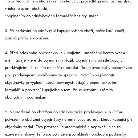
• prostřednictvím svého zákaznického účtu, provedl-li předchozí registraci
v internetovém obchodě,
• vyplněním objednávkového formuláře bez registrace.
3. Při zadávání objednávky si kupující vybere zboží, počet kusů zboží,
způsob platby a doručení.
4. Před odesláním objednávky je kupujícímu umožněno kontrolovat a
měnit údaje, které do objednávky vložil. Objednávku odešle kupující
prodávajícímu kliknutím na tlačítko odeslat. Údaje uvedené v objednávce
jsou prodávajícím považovány za správné. Podmínkou platnosti
objednávky je vyplnění všech povinných údajů v objednávkovém
formuláři a potvrzení kupujícího o tom, že se seznámil s těmito
obchodními podmínkami.
5. Neprodleně po obdržení objednávky zašle prodávající kupujícímu
potvrzení o obdržení objednávky na emailovou adresu, kterou kupující při
objednání zadal. Toto potvrzení je automatické a nepovažuje se za
uzavření smlouvy. Přílohou potvrzení jsou aktuální obchodní podmínky