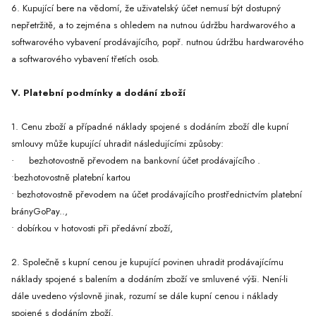
6. Kupující bere na vědomí, že uživatelský účet nemusí být dostupný
nepřetržitě, a to zejména s ohledem na nutnou údržbu hardwarového a
softwarového vybavení prodávajícího, popř. nutnou údržbu hardwarového
a softwarového vybavení třetích osob.
V. Platební podmínky a dodání zboží
1. Cenu zboží a případné náklady spojené s dodáním zboží dle kupní
smlouvy může kupující uhradit následujícími způsoby:
bezhotovostně převodem na bankovní účet prodávajícího .
·
•bezhotovostně platební kartou
• bezhotovostně převodem na účet prodávajícího prostřednictvím platební
brányGoPay..,
• dobírkou v hotovosti při předávní zboží,
2. Společně s kupní cenou je kupující povinen uhradit prodávajícímu
náklady spojené s balením a dodáním zboží ve smluvené výši. Není-li
dále uvedeno výslovně jinak, rozumí se dále kupní cenou i náklady
spojené s dodáním zboží.