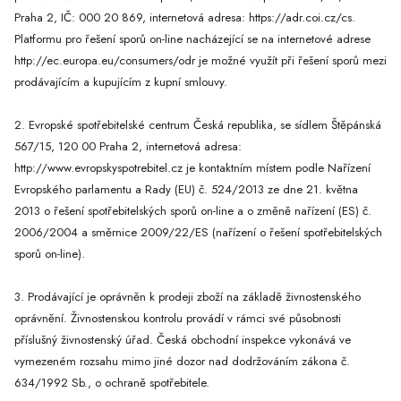
Praha 2, IČ: 000 20 869, internetová adresa: https://adr.coi.cz/cs.
Platformu pro řešení sporů on-line nacházející se na internetové adrese
http://ec.europa.eu/consumers/odr je možné využít při řešení sporů mezi
prodávajícím a kupujícím z kupní smlouvy.
2. Evropské spotřebitelské centrum Česká republika, se sídlem Štěpánská
567/15, 120 00 Praha 2, internetová adresa:
http://www.evropskyspotrebitel.cz je kontaktním místem podle Nařízení
Evropského parlamentu a Rady (EU) č. 524/2013 ze dne 21. května
2013 o řešení spotřebitelských sporů on-line a o změně nařízení (ES) č.
2006/2004 a směrnice 2009/22/ES (nařízení o řešení spotřebitelských
sporů on-line).
3. Prodávající je oprávněn k prodeji zboží na základě živnostenského
oprávnění. Živnostenskou kontrolu provádí v rámci své působnosti
příslušný živnostenský úřad. Česká obchodní inspekce vykonává ve
vymezeném rozsahu mimo jiné dozor nad dodržováním zákona č.
634/1992 Sb., o ochraně spotřebitele.