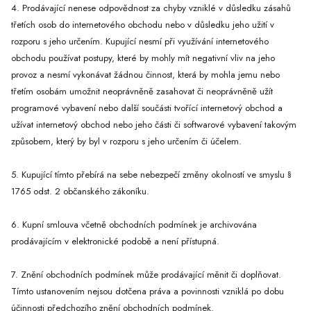
4. Prodávající nenese odpovědnost za chyby vzniklé v důsledku zásahů
třetích osob do internetového obchodu nebo v důsledku jeho užití v
rozporu s jeho určením. Kupující nesmí při využívání internetového
obchodu používat postupy, které by mohly mít negativní vliv na jeho
provoz a nesmí vykonávat žádnou činnost, která by mohla jemu nebo
třetím osobám umožnit neoprávněně zasahovat či neoprávněně užít
programové vybavení nebo další součásti tvořící internetový obchod a
užívat internetový obchod nebo jeho části či softwarové vybavení takovým
způsobem, který by byl v rozporu s jeho určením či účelem.
5. Kupující tímto přebírá na sebe nebezpečí změny okolností ve smyslu §
1765 odst. 2 občanského zákoníku.
6. Kupní smlouva včetně obchodních podmínek je archivována
prodávajícím v elektronické podobě a není přístupná.
7. Znění obchodních podmínek může prodávající měnit či doplňovat.
Tímto ustanovením nejsou dotčena práva a povinnosti vzniklá po dobu
účinnosti předchozího znění obchodních podmínek.