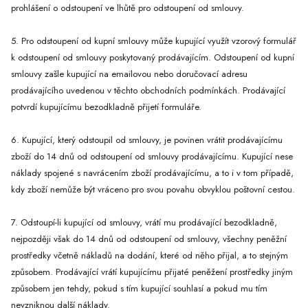
prohlášení o odstoupení ve lhůtě pro odstoupení od smlouvy.
5. Pro odstoupení od kupní smlouvy může kupující využít vzorový formulář
k odstoupení od smlouvy poskytovaný prodávajícím. Odstoupení od kupní
smlouvy zašle kupující na emailovou nebo doručovací adresu
prodávajícího uvedenou v těchto obchodních podmínkách. Prodávající
potvrdí kupujícímu bezodkladně přijetí formuláře.
6. Kupující, který odstoupil od smlouvy, je povinen vrátit prodávajícímu
zboží do 14 dnů od odstoupení od smlouvy prodávajícímu. Kupující nese
náklady spojené s navrácením zboží prodávajícímu, a to i v tom případě,
kdy zboží nemůže být vráceno pro svou povahu obvyklou poštovní cestou.
7. Odstoupí-li kupující od smlouvy, vrátí mu prodávající bezodkladně,
nejpozději však do 14 dnů od odstoupení od smlouvy, všechny peněžní
prostředky včetně nákladů na dodání, které od něho přijal, a to stejným
způsobem. Prodávající vrátí kupujícímu přijaté peněžení prostředky jiným
způsobem jen tehdy, pokud s tím kupující souhlasí a pokud mu tím
nevzniknou další náklady.