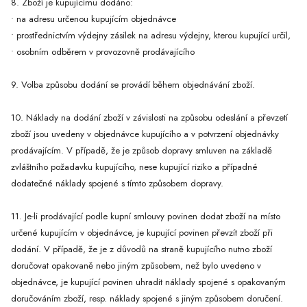
8. Zboží je kupujícímu dodáno:
• na adresu určenou kupujícím objednávce
• prostřednictvím výdejny zásilek na adresu výdejny, kterou kupující určil,
• osobním odběrem v provozovně prodávajícího
9. Volba způsobu dodání se provádí během objednávání zboží.
10. Náklady na dodání zboží v závislosti na způsobu odeslání a převzetí
zboží jsou uvedeny v objednávce kupujícího a v potvrzení objednávky
prodávajícím. V případě, že je způsob dopravy smluven na základě
zvláštního požadavku kupujícího, nese kupující riziko a případné
dodatečné náklady spojené s tímto způsobem dopravy.
11. Je-li prodávající podle kupní smlouvy povinen dodat zboží na místo
určené kupujícím v objednávce, je kupující povinen převzít zboží při
dodání. V případě, že je z důvodů na straně kupujícího nutno zboží
doručovat opakovaně nebo jiným způsobem, než bylo uvedeno v
objednávce, je kupující povinen uhradit náklady spojené s opakovaným
doručováním zboží, resp. náklady spojené s jiným způsobem doručení.