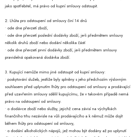
jako spotřebitel, má právo od kupní smlouvy odstoupit.
2. Lhůta pro odstoupení od smlouvy činí 14 dnů
• ode dne převzetí zboží,
• ode dne převzetí poslední dodávky zboží, je-li předmětem smlouvy
několik druhů zboží nebo dodání několika částí
• ode dne převzetí první dodávky zboží, je-li předmětem smlouvy
pravidelná opakovaná dodávka zboží.
3. Kupující nemůže mimo jiné odstoupit od kupní smlouvy:
• poskytování služeb, jestliže byly splněny s jeho předchozím výslovným
souhlasem před uplynutím lhůty pro odstoupení od smlouvy a prodávající
před uzavřením smlouvy sdělil kupujícímu, že v takovém případě nemá
právo na odstoupení od smlouvy.
• o dodávce zboží nebo služby, jejichž cena závisí na výchylkách
finančního trhu nezávisle na vůli prodávajícího a k němuž může dojít
během lhůty pro odstoupení od smlouvy,
• o dodání alkoholických nápojů, jež mohou být dodány až po uplynutí