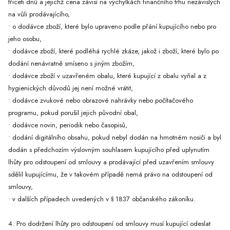
třiceti dnů a jejichž cena závisí na výchylkách finančního trhu nezávislých
na vůli prodávajícího,
• o dodávce zboží, které bylo upraveno podle přání kupujícího nebo pro
jeho osobu,
• dodávce zboží, které podléhá rychlé zkáze, jakož i zboží, které bylo po
dodání nenávratně smíseno s jiným zbožím,
• dodávce zboží v uzavřeném obalu, které kupující z obalu vyňal a z
hygienických důvodů jej není možné vrátit,
• dodávce zvukové nebo obrazové nahrávky nebo počítačového
programu, pokud porušil jejich původní obal,
• dodávce novin, periodik nebo časopisů,
• dodání digitálního obsahu, pokud nebyl dodán na hmotném nosiči a byl
dodán s předchozím výslovným souhlasem kupujícího před uplynutím
lhůty pro odstoupení od smlouvy a prodávající před uzavřením smlouvy
sdělil kupujícímu, že v takovém případě nemá právo na odstoupení od
smlouvy,
• v dalších případech uvedených v § 1837 občanského zákoníku.
4. Pro dodržení lhůty pro odstoupení od smlouvy musí kupující odeslat