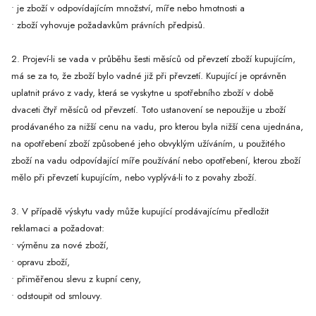
• je zboží v odpovídajícím množství, míře nebo hmotnosti a
• zboží vyhovuje požadavkům právních předpisů.
2. Projeví-li se vada v průběhu šesti měsíců od převzetí zboží kupujícím,
má se za to, že zboží bylo vadné již při převzetí. Kupující je oprávněn
uplatnit právo z vady, která se vyskytne u spotřebního zboží v době
dvaceti čtyř měsíců od převzetí. Toto ustanovení se nepoužije u zboží
prodávaného za nižší cenu na vadu, pro kterou byla nižší cena ujednána,
na opotřebení zboží způsobené jeho obvyklým užíváním, u použitého
zboží na vadu odpovídající míře používání nebo opotřebení, kterou zboží
mělo při převzetí kupujícím, nebo vyplývá-li to z povahy zboží.
3. V případě výskytu vady může kupující prodávajícímu předložit
reklamaci a požadovat:
• výměnu za nové zboží,
• opravu zboží,
• přiměřenou slevu z kupní ceny,
• odstoupit od smlouvy.