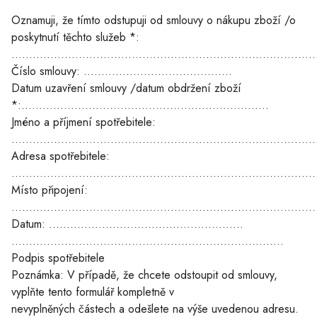
Oznamuji, že tímto odstupuji od smlouvy o nákupu zboží /o
poskytnutí těchto služeb *:
.....................................................................................
Číslo smlouvy: ……………………………………
Datum uzavření smlouvy /datum obdržení zboží
*:......................................................................
Jméno a příjmení spotřebitele:
.....................................................................................
Adresa spotřebitele:
.....................................................................................
Místo připojení:
…………………………………………………………………………
Datum: ……………………………………………….
.............................................................................
Podpis spotřebitele
Poznámka: V případě, že chcete odstoupit od smlouvy,
vyplňte tento formulář kompletně v
nevyplněných částech a odešlete na výše uvedenou adresu.