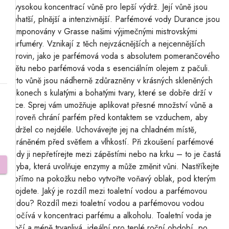
s vysokou koncentrací vůně pro lepší výdrž. Její vůně jsou
bohatší, plnější a intenzivnější. Parfémové vody Durance jsou
komponovány v Grasse našimi výjimečnými mistrovskými
parfuméry. Vznikají z těch nejvzácnějších a nejcennějších
surovin, jako je parfémová voda s absolutem pomerančového
květu nebo parfémová voda s esenciálním olejem z pačuli.
Tyto vůně jsou nádherně zdůrazněny v krásných skleněných
flakonech s kulatými a bohatými tvary, které se dobře drží v
ruce. Sprej vám umožňuje aplikovat přesné množství vůně a
zároveň chrání parfém před kontaktem se vzduchem, aby
vydržel co nejdéle. Uchovávejte jej na chladném místě,
chráněném před světlem a vlhkostí. Při zkoušení parfémové
vody ji nepřetírejte mezi zápěstími nebo na krku – to je častá
chyba, která uvolňuje enzymy a může změnit vůni. Nastříkejte
ji přímo na pokožku nebo vytvořte voňavý oblak, pod kterým
projdete. Jaký je rozdíl mezi toaletní vodou a parfémovou
vodou? Rozdíl mezi toaletní vodou a parfémovou vodou
spočívá v koncentraci parfému a alkoholu. Toaletní voda je
lehčí a méně trvanlivá, ideální pro teplé roční období, po