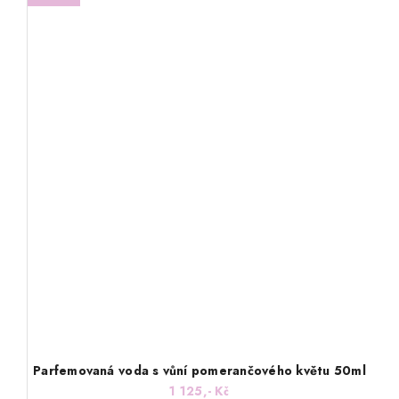
Parfemovaná voda s vůní pomerančového květu 50ml
1 125,- Kč