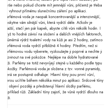
sprše nebo pokud chcete mít jemnější vůni, přičemž je třeba
se vyhnout přímému slunečnímu záření po aplikaci.
Parfémová voda je naopak koncentrovanější a intenzivnější,
poskytne vám silnější vůni, která vydrží déle. Ačkoliv je
dražší, stačí jen pár kapek, abyste cítili vůni několik hodin. I
když to hodně závisí na složení a dalších vnějších faktorech,
průměrná výdrž toaletní vody na kůži je asi 2 hodiny, zatímco
parfémová voda vydrží přibližně 4 hodiny. Předtím, než si
parfémovou vodu vyberete, vyzkoušejte ji poprvé a nechte ji
rozvinout na své pokožce. Nejlépe na dobře hydratované
kůži. Parfémy se totiž nevyvíjejí stejně u každého podle typu
pokožky. Parfémová voda je složena z tzv. vonné pyramidy,
která se postupně odhaluje: Hlavní tóny jsou první vůní,
kterou ucítíte během několika minut po aplikaci. Srdcové tóny
se objeví později a představují hlavní složky parfému,
například růži. Základní tóny zajistí, že vůně vydrží dlouho na
kůži.