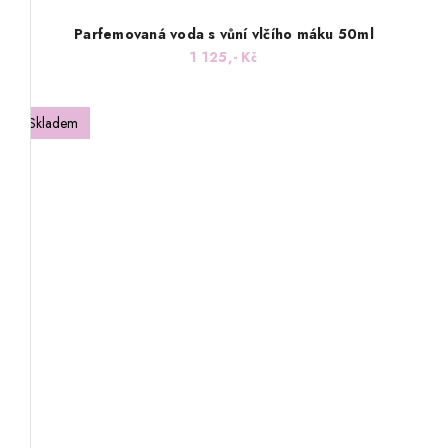
Parfemovaná voda s vůní vlčího máku 50ml
1 125,- Kč
Skladem