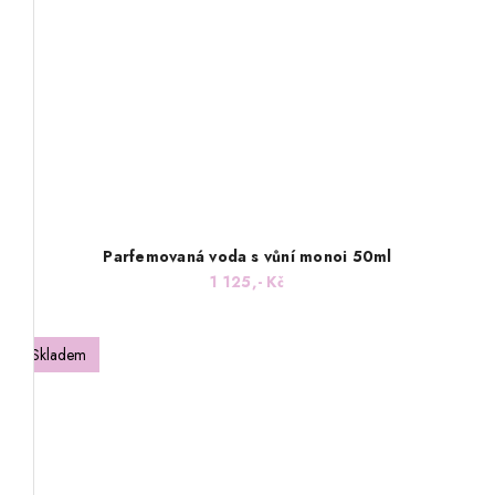
Parfemovaná voda s vůní monoi 50ml
1 125,- Kč
Skladem