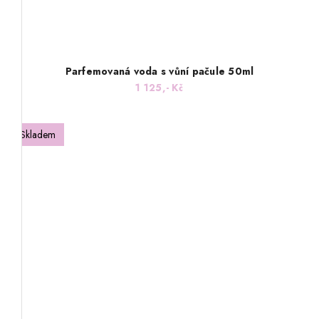
Parfemovaná voda s vůní pačule 50ml
1 125,- Kč
Skladem