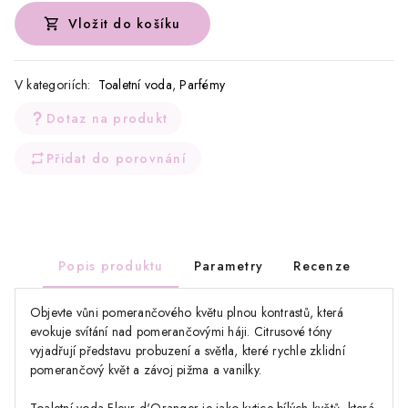
Vložit do košíku
V kategoriích:
Toaletní voda
,
Parfémy
Dotaz na produkt
Přidat do porovnání
Popis produktu
Parametry
Recenze
Objevte vůni pomerančového květu plnou kontrastů, která
evokuje svítání nad pomerančovými háji. Citrusové tóny
vyjadřují představu probuzení a světla, které rychle zklidní
pomerančový květ a závoj pižma a vanilky.