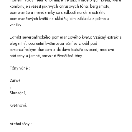
Toaletní voda Fleur d'Oranger je jako kytice bílých květů, která
kombinuje svěžest jiskřivých citrusových tónů: bergamotu,
pomeranče a mandarinky se sladkostí neroli a extraktu
pomerančových květů na uklidňujícím základu z pižma a
vanilky.
Extrakt severoafrického pomerančového květu: Vzácný extrakt s
elegantní, opulentní květinovou vůní se zrodil pod
severoafrickým sluncem a dodává textuře ovocné, medové
nádechy a jemné, smyslné živočišné tóny.
Tóny vůně :
Zářivá
,
Sluneční,
Květinová.
Vrchní tóny :