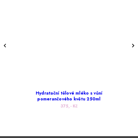
Hydratační tělové mléko s vůní
pomerančového květu 250ml
375,- Kč