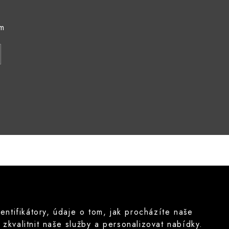
ám
tifikátory, údaje o tom, jak procházíte naše
kvalitnit naše služby a personalizovat nabídky.