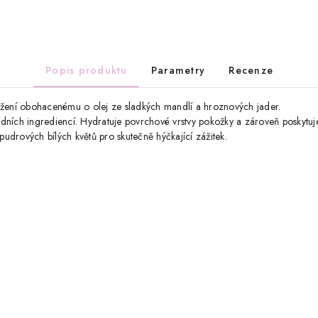
Popis produktu
Parametry
Recenze
ložení obohacenému o olej ze sladkých mandlí a hroznových jader.
odních ingrediencí. Hydratuje povrchové vrstvy pokožky a zároveň poskytuj
udrových bílých květů pro skutečně hýčkající zážitek.