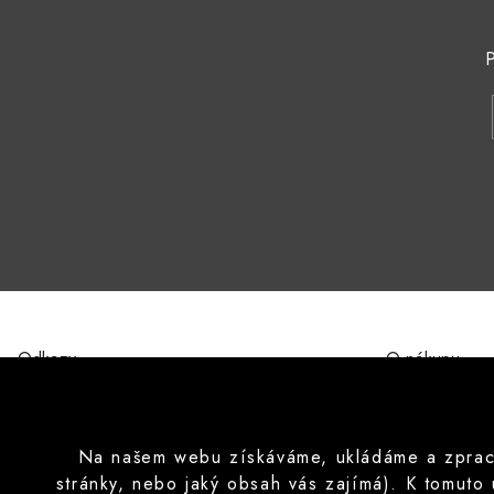
P
Odkazy
O nákupu
O nás
Obchodní pod
Kontakty
Ochrana osobn
Značky
Formulář pro 
Na našem webu získáváme, ukládáme a zpracov
Poučení o prá
stránky, nebo jaký obsah vás zajímá). K tomuto