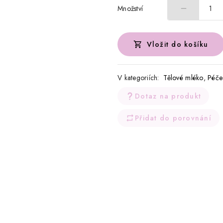
Množství
1
Vložit do košíku
V kategoriích:
Tělové mléko
,
Péče 
Dotaz na produkt
Přidat do porovnání