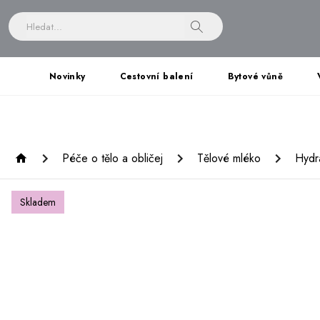
Novinky
Cestovní balení
Bytové vůně
Péče o tělo a obličej
Tělové mléko
Hydr
Skladem