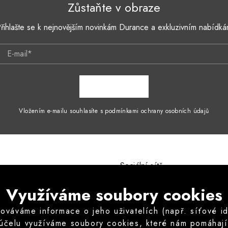
Zůstaňte v obraze
řihlašte se k nejnovějším novinkám Durance a exkluzivním nabídk
E-mail*
ZAPSAT SE
Vložením e-mailu souhlasíte s podmínkami ochrany osobních údajů
Sociální sítě
mínky
Instagram
Využíváme soubory cookies
ích údajů
odstoupení od kupní smlouvy
áváme informace o jeho uživatelích (např. síťové iden
vu odstoupit od kupní smlouvy
 účelu využíváme soubory cookies, které nám pomáhají z