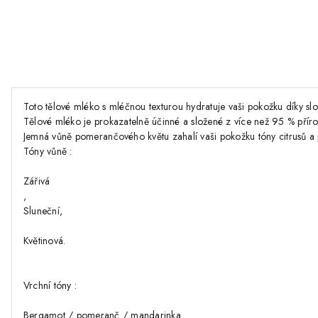
Toto tělové mléko s mléčnou texturou hydratuje vaši pokožku díky s
Tělové mléko je prokazatelně účinné a složené z více než 95 % přír
Jemná vůně pomerančového květu zahalí vaši pokožku tóny citrusů a p
Tóny vůně :
Zářivá
,
Sluneční,
Květinová.
Vrchní tóny :
Bergamot / pomeranč / mandarinka