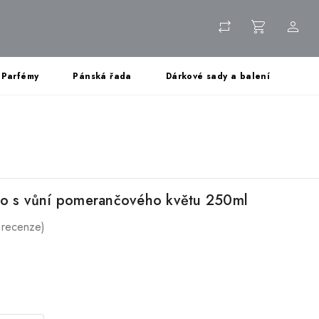
Parfémy
Pánská řada
Dárkové sady a balení
ko s vůní pomerančového květu 250ml
 recenze)