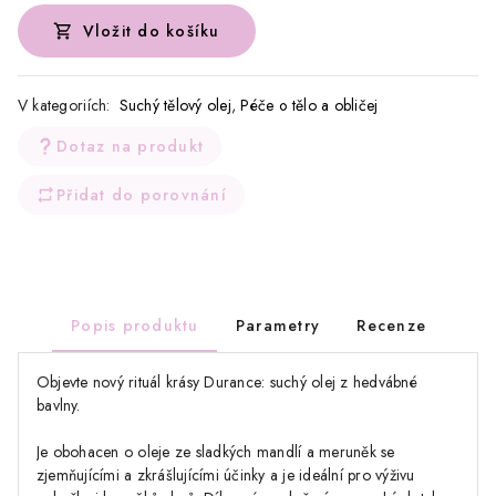
Vložit do košíku
V kategoriích:
Suchý tělový olej
,
Péče o tělo a obličej
Dotaz na produkt
Přidat do porovnání
Popis produktu
Parametry
Recenze
Objevte nový rituál krásy Durance: suchý olej z hedvábné
bavlny.
Je obohacen o oleje ze sladkých mandlí a meruněk se
zjemňujícími a zkrášlujícími účinky a je ideální pro výživu