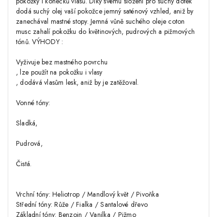
pokožky i konečků vlasů. Díky svému složení pro suchý dotek
dodá suchý olej vaší pokožce jemný saténový vzhled, aniž by
zanechával mastné stopy. Jemná vůně suchého oleje coton
musc zahalí pokožku do květinových, pudrových a pižmových
tónů. VÝHODY :
Vyživuje bez mastného povrchu
, lze použít na pokožku i vlasy
, dodává vlasům lesk, aniž by je zatěžoval.
Vonné tóny:
Sladká,
Pudrová,
Čistá.
Vrchní tóny: Heliotrop / Mandlový květ / Pivoňka
Střední tóny: Růže / Fialka / Santalové dřevo
Základní tóny: Benzoin / Vanilka / Pižmo