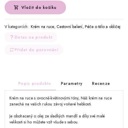
Vložit do košíku
V kategoriích:
Krém na ruce
,
Cestovní balení
,
Péče o tělo a obličej
Dotaz na produkt
Přidat do porovnání
Popis produktu
Parametry
Recenze
Krém na ruce s ovocně-květinovými tóny, Náš krém na ruce
zanechá na vašich rukou závoj voňavé hebkosti.
Je obohacený o olej ze sladkých mandlí a díky své malé
velikosti si ho můžete vzít všude s sebou.