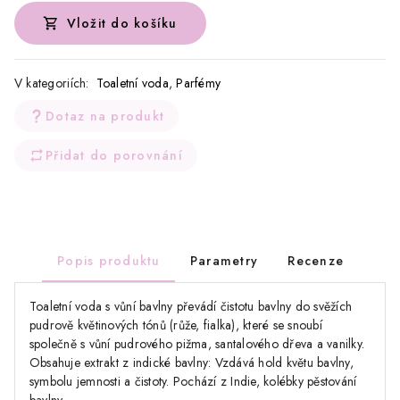
Vložit do košíku
V kategoriích:
Toaletní voda
,
Parfémy
Dotaz na produkt
Přidat do porovnání
Popis produktu
Parametry
Recenze
Toaletní voda s vůní bavlny převádí čistotu bavlny do svěžích
pudrově květinových tónů (růže, fialka), které se snoubí
společně s vůní pudrového pižma, santalového dřeva a vanilky.
Obsahuje extrakt z indické bavlny: Vzdává hold květu bavlny,
symbolu jemnosti a čistoty. Pochází z Indie, kolébky pěstování