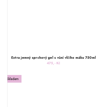
Extra jemný sprchový gel s vůní vlčího máku 750ml
475,- Kč
Skladem