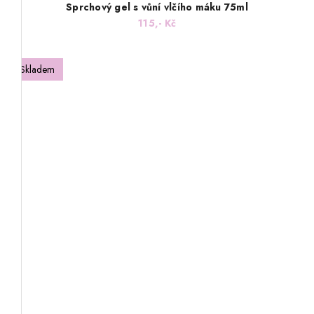
Sprchový gel s vůní vlčího máku 75ml
115,- Kč
Skladem