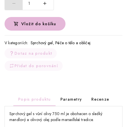
1
Vložit do košíku
V kategoriích:
Sprchový gel
,
Péče o tělo a obličej
Dotaz na produkt
Přidat do porovnání
Popis produktu
Parametry
Recenze
Sprchový gel s vůní olivy 750 ml je obohacen o sladký
mandlový a olivový olej podle marseillské tradice.