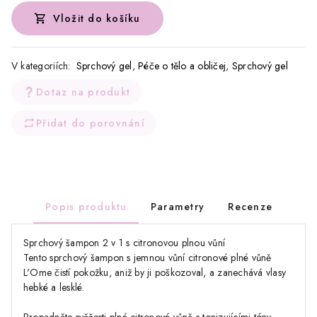
Vložit do košíku
V kategoriích:
Sprchový gel
,
Péče o tělo a obličej
,
Sprchový gel
Dotaz na produkt
Přidat do porovnání
Popis produktu
Parametry
Recenze
Sprchový šampon 2 v 1 s citronovou plnou vůní
Tento sprchový šampon s jemnou vůní citronové plné vůně
L'Ome čistí pokožku, aniž by ji poškozoval, a zanechává vlasy
hebké a lesklé.