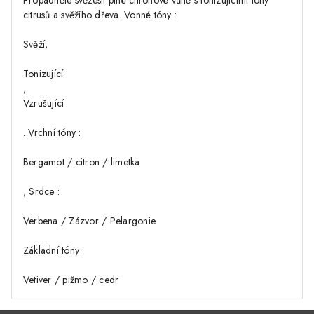
Propadněte svěžesti plné citronové vůně s tonizujícími tóny
citrusů a svěžího dřeva. Vonné tóny :
Svěží,
Tonizující
,
Vzrušující
. Vrchní tóny :
Bergamot / citron / limetka
, Srdce :
Verbena / Zázvor / Pelargonie
Základní tóny :
Vetiver / pižmo / cedr