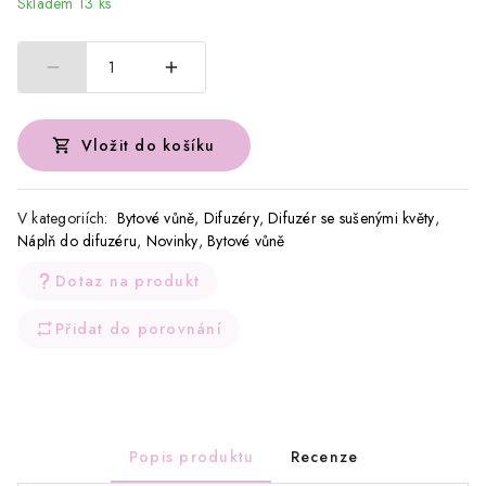
Skladem 13 ks
1
Vložit do košíku
V kategoriích:
Bytové vůně
,
Difuzéry
,
Difuzér se sušenými květy
,
Náplň do difuzéru
,
Novinky
,
Bytové vůně
Dotaz na produkt
Přidat do porovnání
Popis produktu
Recenze