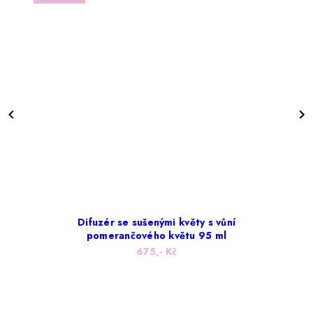
Difuzér se sušenými květy s vůní
pomerančového květu 95 ml
675,- Kč