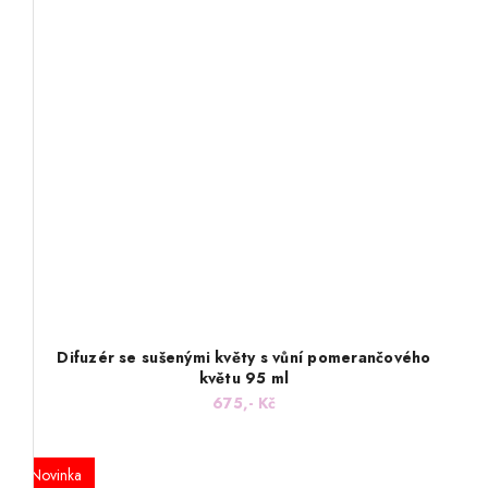
Difuzér se sušenými květy s vůní pomerančového
květu 95 ml
675,- Kč
Novinka