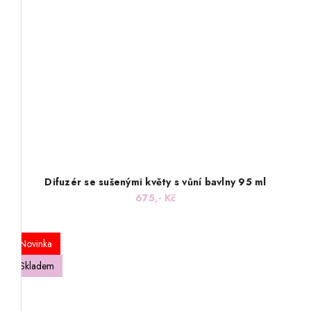
Difuzér se sušenými květy s vůní bavlny 95 ml
675,- Kč
Novinka
Skladem