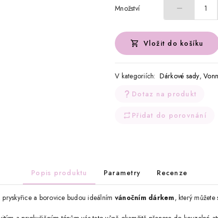
Množství
1
Vložit do košíku
V kategoriích:
Dárkové sady
,
Vonn
Dotaz na produkt
Přidat do porovnání
Popis produktu
Parametry
Recenze
í, pryskyřice a borovice budou ideálním
vánočním dárkem
, který můžete