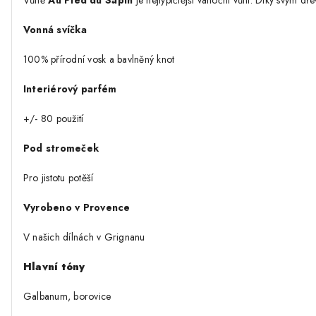
Vůně
Au Pied du Sapin
je nejtypičtější vánoční vůní. Díky svým d
Vonná svíčka
100% přírodní vosk a bavlněný knot
Interiérový parfém
+/- 80 použití
Pod stromeček
Pro jistotu potěší
Vyrobeno v Provence
V našich dílnách v Grignanu
Hlavní tóny
Galbanum, borovice