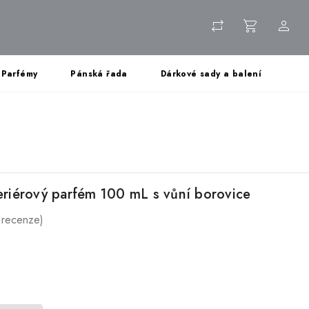
Parfémy
Pánská řada
Dárkové sady a balení
teriérový parfém 100 mL s vůní borovice
 recenze)