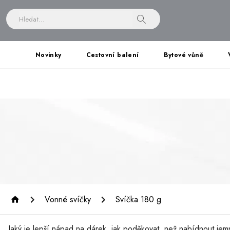
Novinky
Cestovní balení
Bytové vůně
Vonné svíčky
Svíčka 180 g
Jaký je lepší nápad na dárek, jak poděkovat, než nabídnout jem