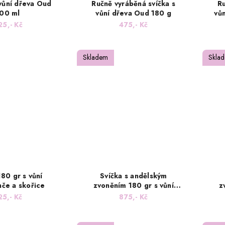
 vůní dřeva Oud
Ručně vyráběná svíčka s
Ru
00 ml
vůní dřeva Oud 180 g
vů
25,- Kč
475,- Kč
Skladem
Skla
180 gr s vůní
Svíčka s andělským
če a skořice
zvoněním 180 gr s vůní
z
Padající hvězda
p
25,- Kč
875,- Kč