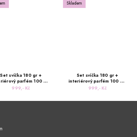
dem
Skladem
Set svíčka 180 gr +
Set svíčka 180 gr +
eriérový parfém 100 mL
interiérový parfém 100 mL
ůní Tajemný les Mystical
s vůní Padající hvězda
999,- Kč
999,- Kč
Fores
ám