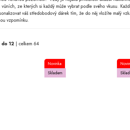
ha vůních, ze kterých si každý může vybrat podle svého vkusu. Kaž
sonalizovat váš středobodový dárek tím, že do něj vložíte malý v
rnou vzpomínku.
1 do 12
| celkem 64
Novinka
Novi
Skladem
Skla