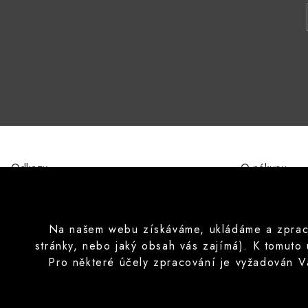
Odkazy
O nákupu
O nás
Obchodní pod
Kontakty
Ochrana osobn
Značky
Formulář pro 
Na našem webu získáváme, ukládáme a zpracov
Poučení o prá
stránky, nebo jaký obsah vás zajímá). K tomuto
Často pokláda
Pro některé účely zpracování je vyžadován V
Copyright © 2026 CISApp Všechna práva vyhrazena