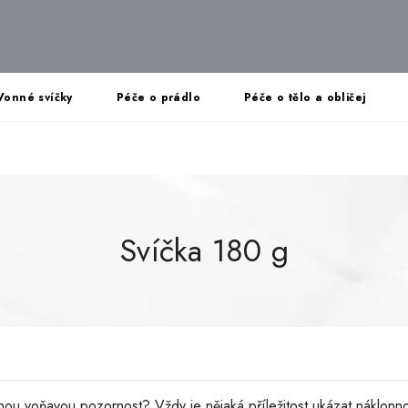
Vonné svíčky
Péče o prádlo
Péče o tělo a obličej
Svíčka 180 g
nou voňavou pozornost? Vždy je nějaká příležitost ukázat náklonno