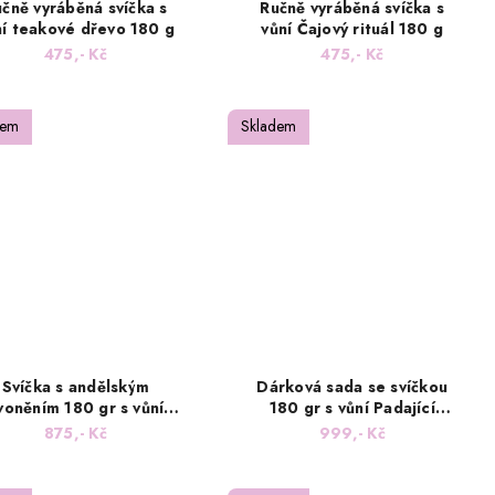
čně vyráběná svíčka s
Ručně vyráběná svíčka s
ní teakové dřevo 180 g
vůní Čajový rituál 180 g
475,- Kč
475,- Kč
dem
Skladem
Svíčka s andělským
Dárková sada se svíčkou
voněním 180 gr s vůní
180 gr s vůní Padající
omeranče se skořicí
hvězda a výkladové karty -
875,- Kč
999,- Kč
pozitivní myšlen