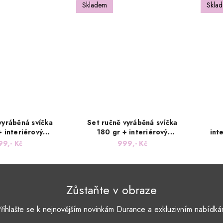
Skladem
Skla
vyráběná svíčka
Set ručně vyráběná svíčka
+ interiérový
180 gr + interiérový
int
100 mL s vůní
parfém 100 mL s vůní
s v
99,- Kč
999,- Kč
Monoi
pomeranče se skořicí
Zůstaňte v obraze
řihlašte se k nejnovějším novinkám Durance a exkluzivním nabídk