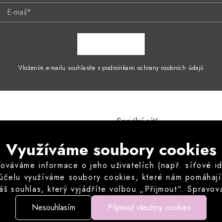
E-mail*
ZAPSAT SE
Vložením e-mailu souhlasíte s podmínkami ochrany osobních údajů
Sociální sítě
mínky
Instagram
Využíváme soubory cookies
ích údajů
odstoupení od kupní smlouvy
áváme informace o jeho uživatelích (např. síťové iden
vu odstoupit od kupní smlouvy
 účelu využíváme soubory cookies, které nám pomáhají z
né otázky
áš souhlas, který vyjádříte volbou „Přijmout“. Sprav
můžete volitelné cookies odmítnout.
Nesouhlasím
Přijmout všechny cookies