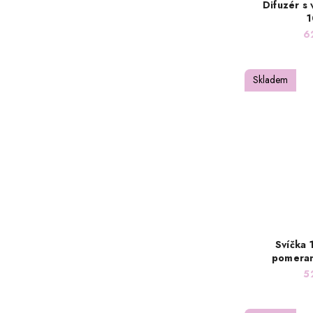
Difuzér s
1
6
Skladem
Svíčka 
pomeran
5