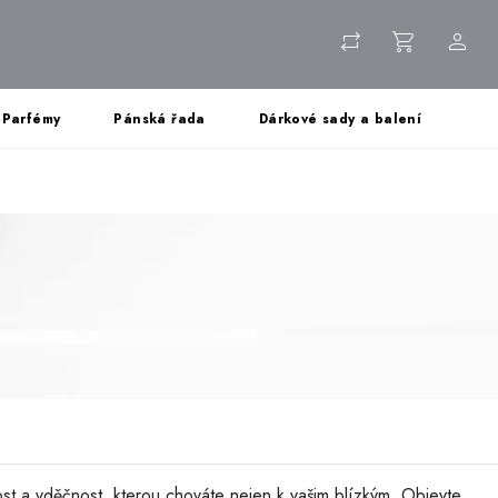
Parfémy
Pánská řada
Dárkové sady a balení
st a vděčnost, kterou chováte nejen k vašim blízkým. Objevte