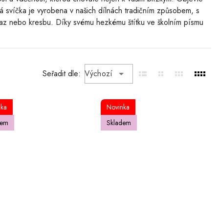
dá svíčka je vyrobena v našich dílnách tradičním způsobem, s
zkaz nebo kresbu. Díky svému hezkému štítku ve školním písmu
Seřadit dle:
Výchozí
nka
Novinka
dem
Skladem