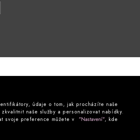
tifikátory, údaje o tom, jak procházíte naše
kvalitnit naše služby a personalizovat nabídky.
ovat svoje preference můžete v
"Nastavení"
, kde
Nastavení cookies