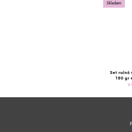
Skladem
Set ručně 
180 gr 
parfém 
9
P