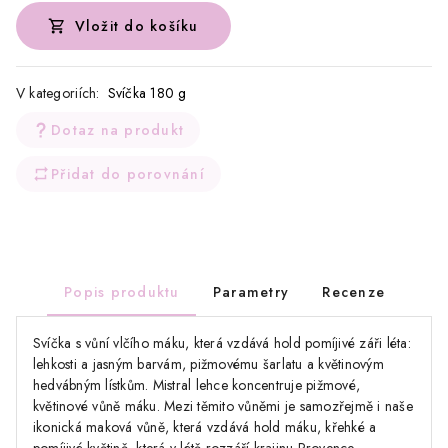
Vložit do košíku
V kategoriích:
Svíčka 180 g
Dotaz na produkt
Přidat do porovnání
Popis produktu
Parametry
Recenze
Svíčka s vůní vlčího máku, která vzdává hold pomíjivé záři léta:
lehkosti a jasným barvám, pižmovému šarlatu a květinovým
hedvábným lístkům. Mistral lehce koncentruje pižmové,
květinové vůně máku. Mezi těmito vůněmi je samozřejmě i naše
ikonická maková vůně, která vzdává hold máku, křehké a