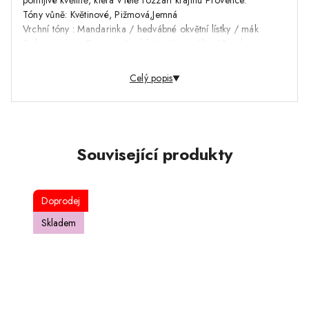
pomíjivé květině, která v létě rozzáří krajinu Provence.
Tóny vůně: Květinové, Pižmová,Jemná
Vrchní tóny : Mandarinka / hedvábné okvětní lístky / mák
Srdcové tóny : Pomerančový květ / Magnólie / Broskev
Základní tóny:Pižmo / jantar / fialka…
Celý popis
Související produkty
Doprodej
Skladem