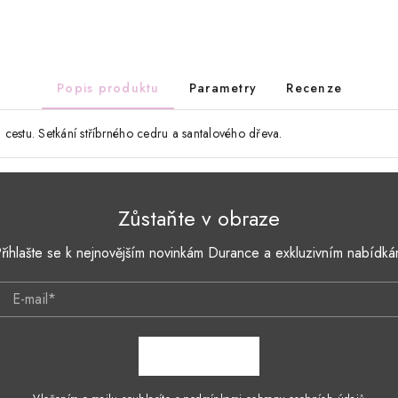
Popis produktu
Parametry
Recenze
cestu. Setkání stříbrného cedru a santalového dřeva.
Zůstaňte v obraze
řihlašte se k nejnovějším novinkám Durance a exkluzivním nabídk
E-mail*
ZAPSAT SE