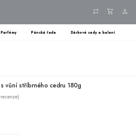
Parfémy
Pánská řada
Dárkové sady a balení
s vůní stříbrného cedru 180g
 recenze)