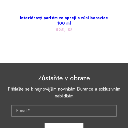
Interiérový parfém ve spreji s vůní borovice
100 ml
525,- Kč
Zůstaňte v obraze
Přihlašte se k nejnovějším novinkám Durance a exkluzivním
nabídkám
E-mail*