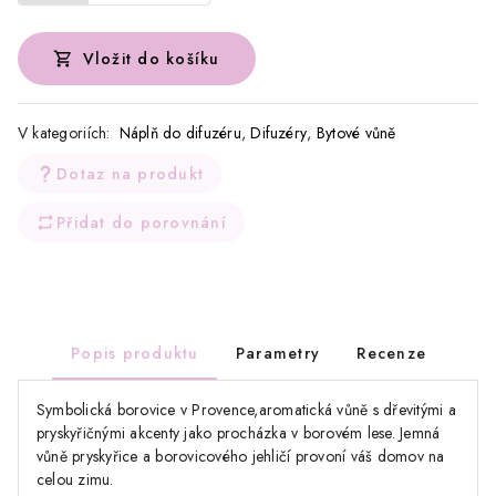
Vložit do košíku
V kategoriích:
Náplň do difuzéru
,
Difuzéry
,
Bytové vůně
Dotaz na produkt
Přidat do porovnání
Popis produktu
Parametry
Recenze
Symbolická borovice v Provence,aromatická vůně s dřevitými a
pryskyřičnými akcenty jako procházka v borovém lese. Jemná
vůně pryskyřice a borovicového jehličí provoní váš domov na
celou zimu.