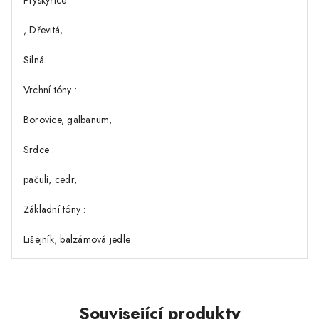
Pryskyřice
, Dřevitá,
Silná.
Vrchní tóny :
Borovice, galbanum,
Srdce :
pačuli, cedr,
Základní tóny :
Lišejník, balzámová jedle
Související produkty