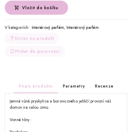
Vložit do košíku
V kategoriích:
Interiérový parfém
,
Interiérový parfém
Dotaz na produkt
Přidat do porovnání
Popis produktu
Parametry
Recenze
Jemná vůně pryskyřice a borovicového jehličí provoní váš
domov na celou zimu.
Vonné tóny :