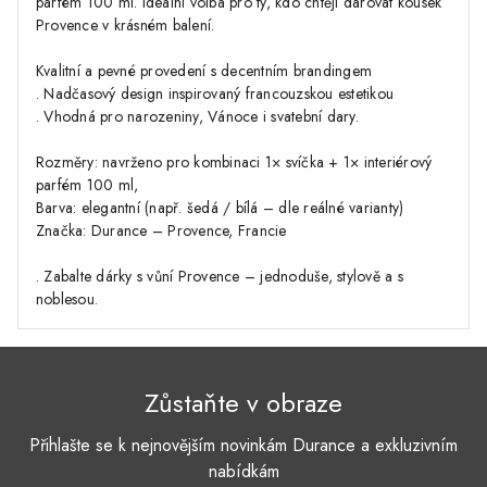
parfém 100 ml. Ideální volba pro ty, kdo chtějí darovat kousek
Provence v krásném balení.
Kvalitní a pevné provedení s decentním brandingem
. Nadčasový design inspirovaný francouzskou estetikou
. Vhodná pro narozeniny, Vánoce i svatební dary.
Rozměry: navrženo pro kombinaci 1× svíčka + 1× interiérový
parfém 100 ml,
Barva: elegantní (např. šedá / bílá – dle reálné varianty)
Značka: Durance – Provence, Francie
. Zabalte dárky s vůní Provence – jednoduše, stylově a s
noblesou.
Zůstaňte v obraze
Přihlašte se k nejnovějším novinkám Durance a exkluzivním
nabídkám