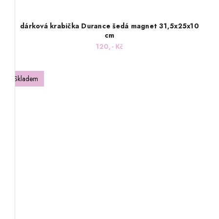
dárková krabička Durance šedá magnet 31,5x25x10
cm
120,- Kč
Skladem