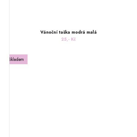
Vánoční taška modrá malá
25,- Kč
Skladem