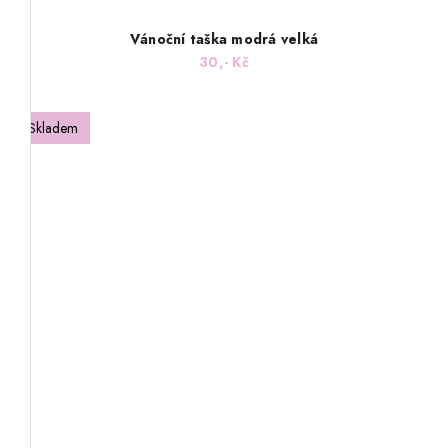
Vánoční taška modrá velká
30,- Kč
Skladem