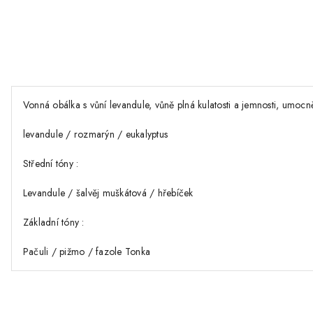
Vonná obálka s vůní levandule, vůně plná kulatosti a jemnosti, umoc
levandule / rozmarýn / eukalyptus
Střední tóny :
Levandule / šalvěj muškátová / hřebíček
Základní tóny :
Pačuli / pižmo / fazole Tonka