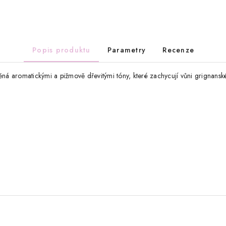
Popis produktu
Parametry
Recenze
něná aromatickými a pižmově dřevitými tóny, které zachycují vůni grignans