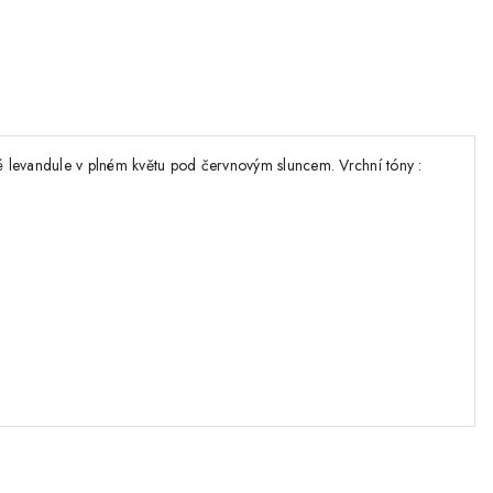
ké levandule v plném květu pod červnovým sluncem. Vrchní tóny :