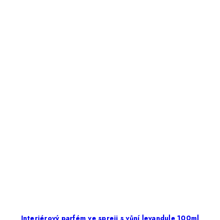
Interiérový parfém ve spreji s vůní levandule 100ml