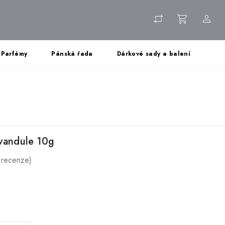
Parfémy
Pánská řada
Dárkové sady a balení
evandule 10g
 recenze)