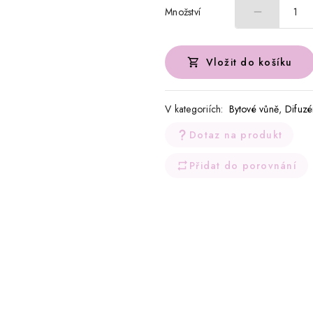
Množství
1
Vložit do košíku
V kategoriích:
Bytové vůně
,
Difuzé
Dotaz na produkt
Přidat do porovnání