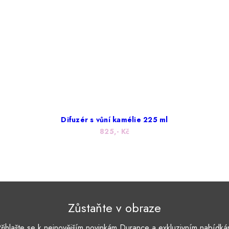
Difuzér s vůní kamélie 225 ml
825,- Kč
Zůstaňte v obraze
řihlašte se k nejnovějším novinkám Durance a exkluzivním nabídk