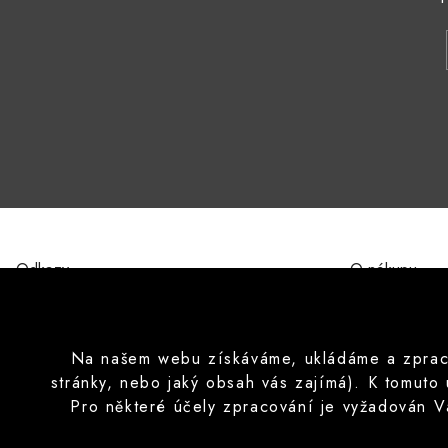
Odkazy
O nákupu
O nás
Obchodní pod
Kontakty
Ochrana osobn
Značky
Formulář pro 
Na našem webu získáváme, ukládáme a zpracov
Poučení o prá
stránky, nebo jaký obsah vás zajímá). K tomuto
Často pokláda
Pro některé účely zpracování je vyžadován V