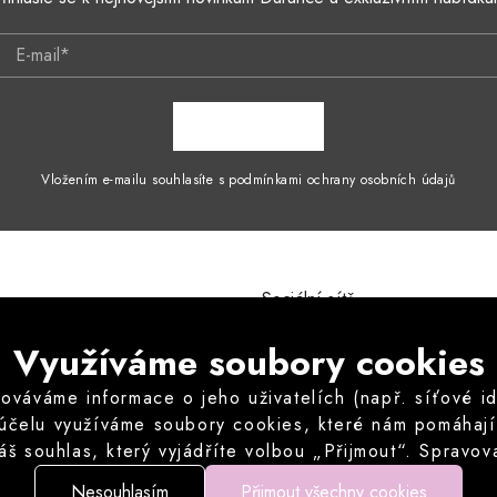
E-mail*
ZAPSAT SE
Vložením e-mailu souhlasíte s podmínkami ochrany osobních údajů
Sociální sítě
mínky
Instagram
Využíváme soubory cookies
ích údajů
odstoupení od kupní smlouvy
áváme informace o jeho uživatelích (např. síťové iden
vu odstoupit od kupní smlouvy
 účelu využíváme soubory cookies, které nám pomáhají z
né otázky
áš souhlas, který vyjádříte volbou „Přijmout“. Sprav
můžete volitelné cookies odmítnout.
Nesouhlasím
Přijmout všechny cookies