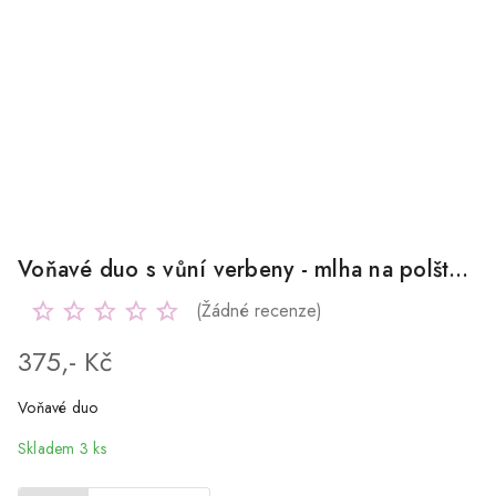
Voňavé duo s vůní verbeny - mlha na polštář 50 ml + krém na ruce 30 ml
(Žádné recenze)
375,- Kč
Voňavé duo
Skladem 3 ks