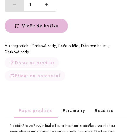
1
Vložit do košíku
V kategoriích:
Dárkové sady
,
Péče o tělo
,
Dárkové balení
,
Dárkové sady
Dotaz na produkt
Přidat do porovnání
Popis produktu
Parametry
Recenze
Nabídněte voňavý rituál s touto hezkou krabičkou za nízkou
cenu složenou z krému na ruce a mlhy na polštář s jemnou