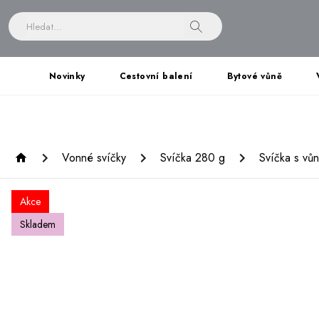
Novinky
Cestovní balení
Bytové vůně
Vonné svíčky
Svíčka 280 g
Svíčka s vů
Akce
Skladem