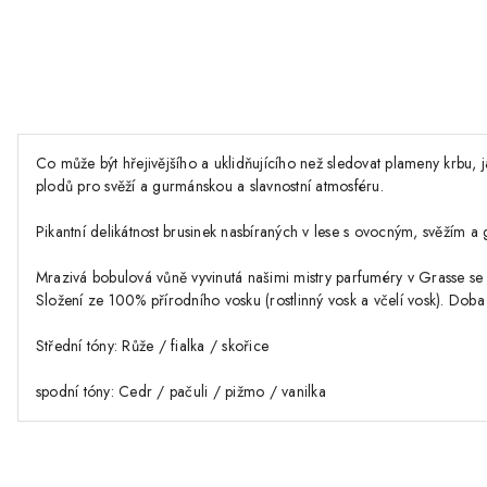
Co může být hřejivějšího a uklidňujícího než sledovat plameny krbu,
plodů pro svěží a gurmánskou a slavnostní atmosféru.
Pikantní delikátnost brusinek nasbíraných v lese s ovocným, svěžím
Mrazivá bobulová vůně vyvinutá našimi mistry parfuméry v Grasse se n
Složení ze 100% přírodního vosku (rostlinný vosk a včelí vosk). Dob
Střední tóny: Růže / fialka / skořice
spodní tóny: Cedr / pačuli / pižmo / vanilka