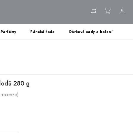
Parfémy
Pánská řada
Dárkové sady a balení
plodů 280 g
 recenze)