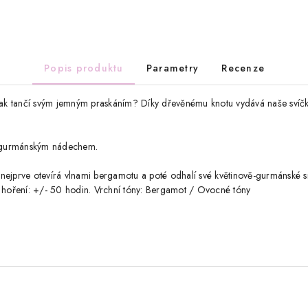
Popis produktu
Parametry
Recenze
 jak tančí svým jemným praskáním? Díky dřevěnému knotu vydává naše svíčk
 a gurmánským nádechem.
ejprve otevírá vlnami bergamotu a poté odhalí své květinově-gurmánské srdc
a hoření: +/- 50 hodin. Vrchní tóny: Bergamot / Ovocné tóny