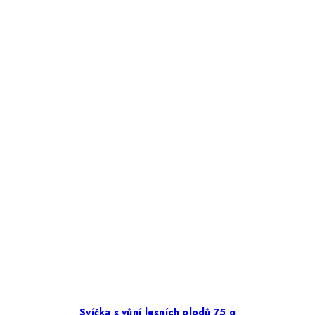
Svíčka s vůní lesních plodů 75 g