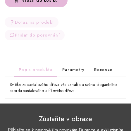
Vložit do košíku
Dotaz na produkt
Přidat do porovnání
Popis produktu
Parametry
Recenze
Svíčka ze santalového dřeva vás zahalí do svého elegantního
akordu santalového a fíkového dřeva.
Zůstaňte v obraze
Přihlašte se k nejnovějším novinkám Durance a exkluzivním