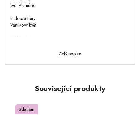
květ Plumérie
Srdcové tóny
Vanilkový květ
Základní tóny
Vanilka - Tonkové boby
Celý popis
Související produkty
Skladem