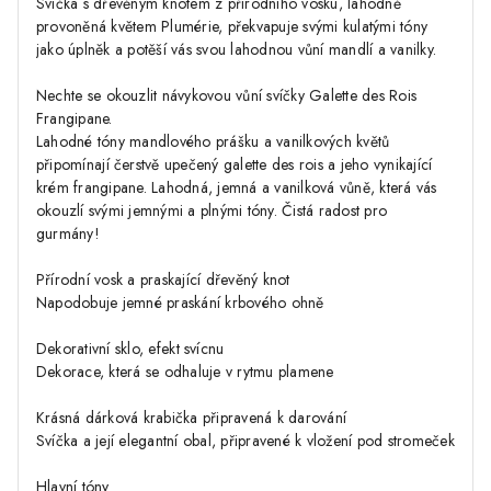
Svíčka s dřevěným knotem z přírodního vosku, lahodně
provoněná květem Plumérie, překvapuje svými kulatými tóny
jako úplněk a potěší vás svou lahodnou vůní mandlí a vanilky.
Nechte se okouzlit návykovou vůní svíčky Galette des Rois
Frangipane.
Lahodné tóny mandlového prášku a vanilkových květů
připomínají čerstvě upečený galette des rois a jeho vynikající
krém frangipane. Lahodná, jemná a vanilková vůně, která vás
okouzlí svými jemnými a plnými tóny. Čistá radost pro
gurmány!
Přírodní vosk a praskající dřevěný knot
Napodobuje jemné praskání krbového ohně
Dekorativní sklo, efekt svícnu
Dekorace, která se odhaluje v rytmu plamene
Krásná dárková krabička připravená k darování
Svíčka a její elegantní obal, připravené k vložení pod stromeček
Hlavní tóny