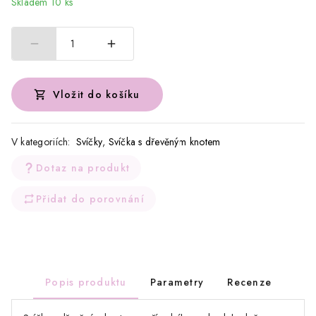
Skladem 10 ks
1
Vložit do košíku
V kategoriích:
Svíčky
,
Svíčka s dřevěným knotem
Dotaz na produkt
Přidat do porovnání
Popis produktu
Parametry
Recenze