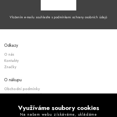
ZAPSAT SE
Vložením e-mailu souhlasíte s podmínkami ochrany osobních údajů
Odkazy
O nás
Kontakty
Značky
O nákupu
Obchodní podmínky
Ochrana osobních údajů
Formulář pro odstoupení od kupní smlouvy
Využíváme soubory cookies
Poučení o právu odstoupit od kupní smlouvy
Často pokládané otázky
Na našem webu získáváme, ukládáme