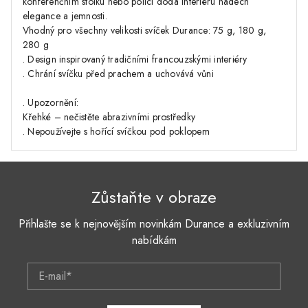
konferenčním stolku nebo polici dodá interiéru nádech
elegance a jemnosti.
Vhodný pro všechny velikosti svíček Durance: 75 g, 180 g,
280 g
. Design inspirovaný tradičními francouzskými interiéry
. Chrání svíčku před prachem a uchovává vůni
. Upozornění:
Křehké – nečistěte abrazivními prostředky
. Nepoužívejte s hořící svíčkou pod poklopem
Zůstaňte v obraze
Přihlašte se k nejnovějším novinkám Durance a exkluzivním
nabídkám
E-mail*