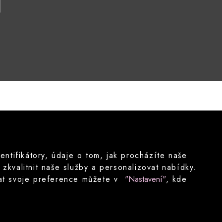
tifikátory, údaje o tom, jak procházíte naše
kvalitnit naše služby a personalizovat nabídky.
ovat svoje preference můžete v
"Nastavení"
, kde
Nastavení cookies