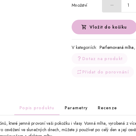
Množství
1
Vložit do košíku
V kategoriích:
Parfemovaná mlha
Dotaz na produkt
Přidat do porovnání
Popis produktu
Parametry
Recenze
tónů, které jemně provoní vaši pokožku i vlasy. Vonná mlha, vyrobená z ví
ro osvěžení ve slunečných dnech, můžete ji používat po celý den a její osvě