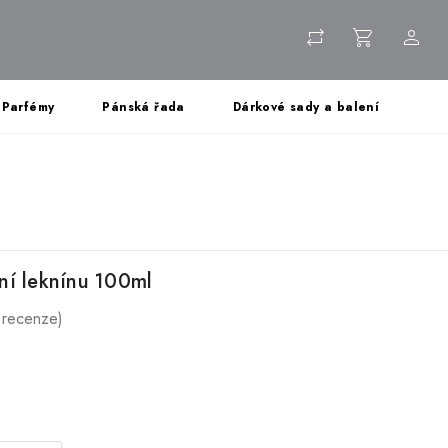
Parfémy
Pánská řada
Dárkové sady a balení
ní leknínu 100ml
 recenze)