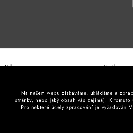
Odkazy
O nákupu
O nás
Obchodní pod
Kontakty
Ochrana osobn
Značky
Formulář pro 
Na našem webu získáváme, ukládáme a zpracov
Poučení o prá
stránky, nebo jaký obsah vás zajímá). K tomuto
Často pokláda
Pro některé účely zpracování je vyžadován V
Copyright © 2026 CISApp Všechna práva vyhrazena