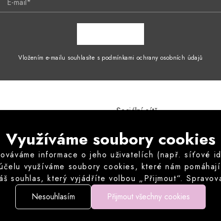
E-mail*
ZAPSAT SE
Vložením e-mailu souhlasíte s podmínkami ochrany osobních údajů
Sociální sítě
mínky
Instagram
Využíváme soubory cookies
ích údajů
odstoupení od kupní smlouvy
áváme informace o jeho uživatelích (např. síťové iden
vu odstoupit od kupní smlouvy
 účelu využíváme soubory cookies, které nám pomáhají z
né otázky
áš souhlas, který vyjádříte volbou „Přijmout“. Sprav
můžete volitelné cookies odmítnout.
Nesouhlasím
Přijmout všechny cookies