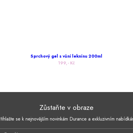
Sprchový gel s vůní leknínu 200ml
199,- Kč
Zůstaňte v obraze
řihlašte se k nejnovějším novinkám Durance a exkluzivním nabídk