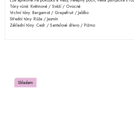
Lze aplikovat na pokožku a vlasy, nelepivý pocit, velká pumpička s 
Tóny vůně: Květinové / Svěží / Ovocné
Vrchní tóny: Bergamot / Grapefruit / Jablko
Střední tóny: Růže / Jasmín
Základní tóny: Cedr / Santalové dřevo / Pižmo
Skladem