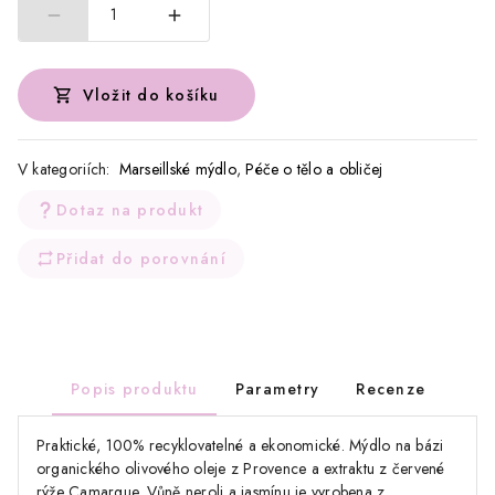
1
Vložit do košíku
V kategoriích:
Marseillské mýdlo
,
Péče o tělo a obličej
Dotaz na produkt
Přidat do porovnání
Popis produktu
Parametry
Recenze
Praktické, 100% recyklovatelné a ekonomické. Mýdlo na bázi
organického olivového oleje z Provence a extraktu z červené
rýže Camargue. Vůně neroli a jasmínu je vyrobena z