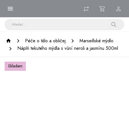
Péče o tělo a obličej
Marseillské mýdlo
Náplň tekutého mýdla s vůní neroli a jasmínu 500ml
Skladem