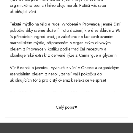
organického esenciálního oleje neroli. Potěší vás svou
uklidňující vůní.
Tekuté mýdlo na tělo a ruce, vyrobené v Provence, jemně čistí
pokožku díky svému složení. Toto složení, které se skládá z 98
% přírodních ingrediencí, je založeno na koncentrovaném
marseillském mýdle, připraveném s organickým olivovým
olejem z Provence v kotlíku podle tradiční receptury a
obsahuje také extrakt z červené rýže z Camargue a glycerin.
Vůně neroli a jasmínu, vyvinutá z vůní v Grasse a organickým
esenciálním olejem z neroli, zahalí vaši pokožku do
uklidňujících tónů pro čistý okamžik relaxace ve sprše!
Toto 500ml balení vystačí +/- na 455 použití na ruce a +/-
144 použití na…
Celý popis