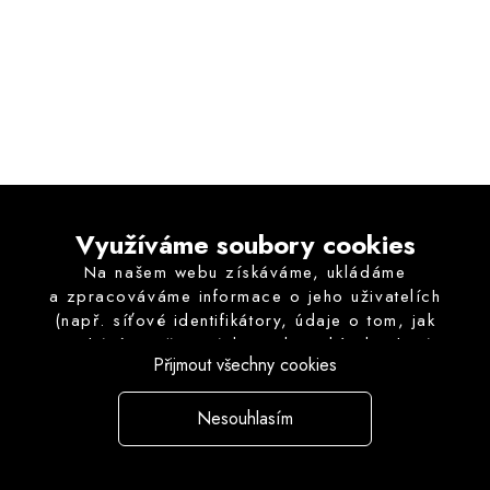
Využíváme soubory cookies
Na našem webu získáváme, ukládáme
a zpracováváme informace o jeho uživatelích
(např. síťové identifikátory, údaje o tom, jak
procházíte naše stránky, nebo jaký obsah vás
Přijmout všechny cookies
zajímá). K tomuto účelu využíváme soubory
cookies, které nám pomáhají zkvalitnit naše
služby a personalizovat nabídky. Pro některé
Nesouhlasím
účely zpracování je vyžadován Váš souhlas,
který vyjádříte volbou „Přijmout“. Spravovat
svoje preference můžete v
"Nastavení"
, kde