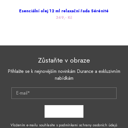
Esenciální olej 12 ml relaxační řada Sérénité
349,- Kč
Zůstaňte v obraze
Přihlašte se k nejnovějším novinkám Durance a exkluzivním
nabídkám
E-mail*
ZAPSAT SE
Vložením e-mailu souhlasíte s podmínkami ochrany osobních údajů