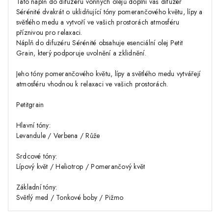
Tato náplň do difuzéru vonných olejů doplní váš difuzér
Sérénité dvakrát o uklidňující tóny pomerančového květu, lípy a
světlého medu a vytvoří ve vašich prostorách atmosféru
příznivou pro relaxaci.
Náplň do difuzéru Sérénité obsahuje esenciální olej Petit
Grain, který podporuje uvolnění a zklidnění.
Jeho tóny pomerančového květu, lípy a světlého medu vytvářejí
atmosféru vhodnou k relaxaci ve vašich prostorách.
Petitgrain
Hlavní tóny:
Levandule / Verbena / Růže
Srdcové tóny:
Lípový květ / Heliotrop / Pomerančový květ
Základní tóny:
Světlý med / Tonkové boby / Pižmo