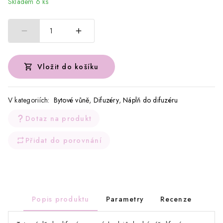
Skladem 6 ks
1
Vložit do košíku
V kategoriích:
Bytové vůně
,
Difuzéry
,
Náplň do difuzéru
Dotaz na produkt
Přidat do porovnání
Popis produktu
Parametry
Recenze