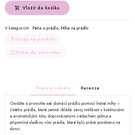
Vložit do košíku
V kategoriích:
Péče o prádlo
,
Mlha na prádlo
Dotaz na produkt
Přidat do porovnání
Popis produktu
Recenze
Osvěžte a provoňte své domácí prádlo pomocí lněné mlhy –
čistého prádla, které jemně vkládá závoj měkkosti s květinovými
a aromatickými tóny doprovázenými nádechem pižma a
připomíná sladkou vůni prádla, které bylo právě pověšeno na
slunci.