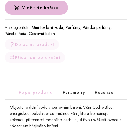
Vložit do košíku
V kategoriích:
Mini toaletní voda
,
Parfémy
,
Pánské parfémy
,
Pánská řada
,
Cestovní balení
Dotaz na produkt
Přidat do porovnání
Popis produktu
Parametry
Recenze
Objevte toaletní vodu v cestovním balení. Vůni Cedre Bleu,
energickou, zakulacenou mužnou vůni, která kombinuje
koženou přítomnost modrého cedru s jiskřivou svěžestí ovoce a
nádechem hřejivého koření.