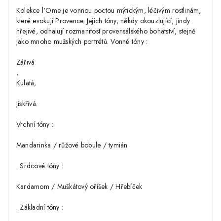
Kolekce l'Ome je vonnou poctou mýtickým, léčivým rostlinám,
které evokují Provence. Jejich tóny, někdy okouzlující, jindy
hřejivé, odhalují rozmanitost provensálského bohatství, stejně
jako mnoho mužských portrétů. Vonné tóny :
Zářivá
,
Kulatá,
Jiskřivá.
Vrchní tóny :
Mandarinka / růžové bobule / tymián
. Srdcové tóny :
Kardamom / Muškátový oříšek / Hřebíček
. Základní tóny :