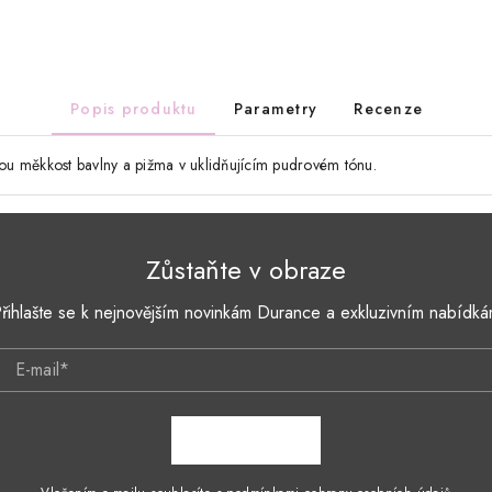
Popis produktu
Parametry
Recenze
ou měkkost bavlny a pižma v uklidňujícím pudrovém tónu.
Zůstaňte v obraze
řihlašte se k nejnovějším novinkám Durance a exkluzivním nabídk
E-mail*
ZAPSAT SE