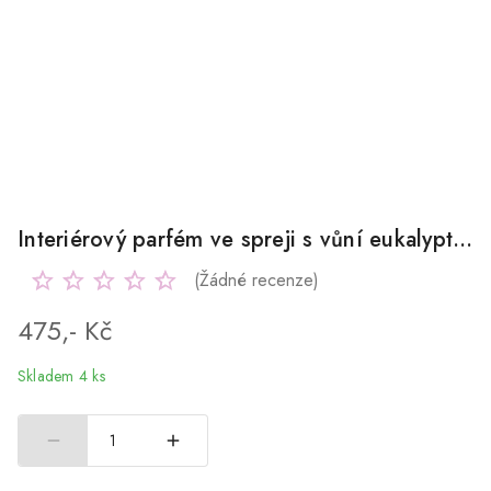
Interiérový parfém ve spreji s vůní eukalyptu a máty 100ml
(Žádné recenze)
475,- Kč
Skladem 4 ks
1