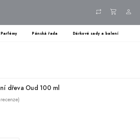
Parfémy
Pánská řada
Dárkové sady a balení
ůní dřeva Oud 100 ml
 recenze)