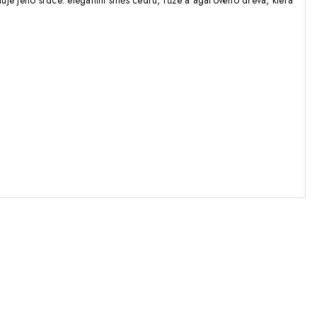
luje jeho srdce: elegantní směs cedru, růže a agarového dřeva, která