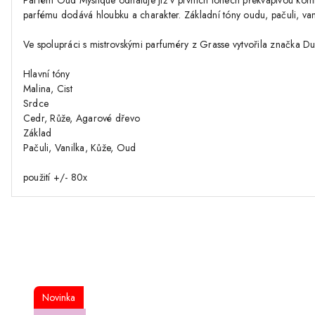
Parfém Oud Mystique odhaluje již v prvních tónech překvapivou kombi
parfému dodává hloubku a charakter. Základní tóny oudu, pačuli, vanil
Ve spolupráci s mistrovskými parfuméry z Grasse vytvořila značka Du
Hlavní tóny
Malina, Cist
Srdce
Cedr, Růže, Agarové dřevo
Základ
Pačuli, Vanilka, Kůže, Oud
použití +/- 80x
Novinka