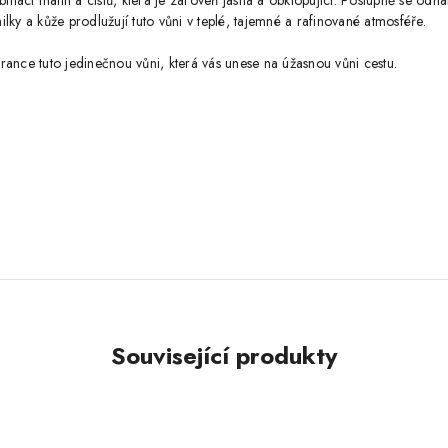
naci malin a cistů, která je zároveň jasná a obklopující. Postupně se odha
ky a kůže prodlužují tuto vůni v teplé, tajemné a rafinované atmosféře.
rance tuto jedinečnou vůni, která vás unese na úžasnou vůni cestu.
Související produkty