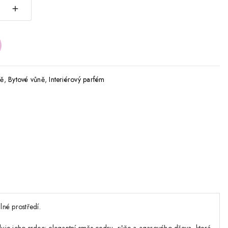
ně
,
Bytové vůně
,
Interiérový parfém
né prostředí.