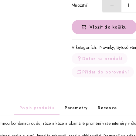
Množství
1
Vložit do košíku
V kategoriích:
Novinky
,
Bytové vů
Dotaz na produkt
Přidat do porovnání
Popis produktu
Parametry
Recenze
mnou kombinaci oudu, růže a kůže a okamžitě promění vaše interiéry v útul