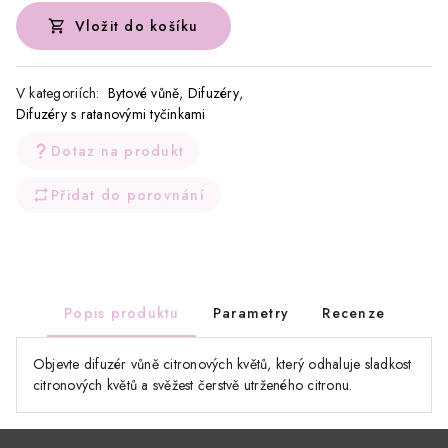
Vložit do košíku
V kategoriích:
Bytové vůně
,
Difuzéry
,
Difuzéry s ratanovými tyčinkami
Dotaz na produkt
Přidat do porovnání
Popis produktu
Parametry
Recenze
Objevte difuzér vůně citronových květů, který odhaluje sladkost
citronových květů a svěžest čerstvě utrženého citronu.