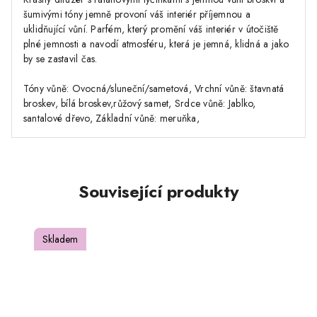
šumivými tóny jemně provoní váš interiér příjemnou a
uklidňující vůní. Parfém, který promění váš interiér v útočiště
plné jemnosti a navodí atmosféru, která je jemná, klidná a jako
by se zastavil čas.
Tóny vůně: Ovocná/sluneční/sametová, Vrchní vůně: štavnatá
broskev, bílá broskev,růžový samet, Srdce vůně: Jablko,
santalové dřevo, Základní vůně: meruňka,
Související produkty
Skladem