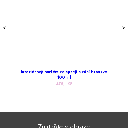
Interiérový parfém ve spreji s vůní broskve
100 ml
475,- Kč
Zůstaňte v obraze