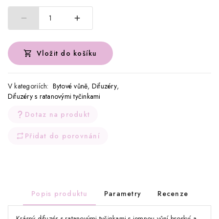
1
Vložit do košíku
V kategoriích:
Bytové vůně
,
Difuzéry
,
Difuzéry s ratanovými tyčinkami
Dotaz na produkt
Přidat do porovnání
Popis produktu
Parametry
Recenze
Krásný difuzér s ratanovými tyčinkami s jemnou vůní broskví a