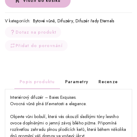
Vložit do košíku
V kategoriích:
Bytové vůně
,
Difuzéry
,
Difuzér řady Eternals
Dotaz na produkt
Přidat do porovnání
Popis produktu
Parametry
Recenze
Interiérový difuzér – Baies Exquises.
Ovocná vůně plná šťavnatosti a elegance.
Objevte vůni bobulí, která vás okouzlí sladkými tóny lesního
ovoce doplněnými o jemný závoj bílého pižma. Připomíná
rozkvetlou zahradu plnou plodících keřů, která během několika
dnů promění váš domov ve voňavý úkryt.