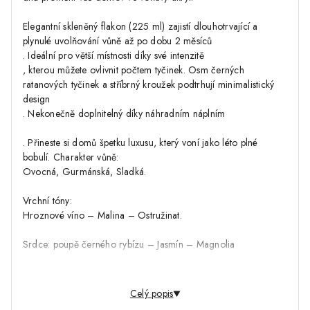
Elegantní skleněný flakon (225 ml) zajistí dlouhotrvající a
plynulé uvolňování vůně až po dobu 2 měsíců
. Ideální pro větší místnosti díky své intenzitě
, kterou můžete ovlivnit počtem tyčinek. Osm černých
ratanových tyčinek a stříbrný kroužek podtrhují minimalistický
design
. Nekonečně doplnitelný díky náhradním náplním
. Přineste si domů špetku luxusu, který voní jako léto plné
bobulí. Charakter vůně:
Ovocná, Gurmánská, Sladká.
Vrchní tóny:
Hroznové víno – Malina – Ostružinat.
Srdce: poupě černého rybízu – Jasmín – Magnolia
,…
Celý popis