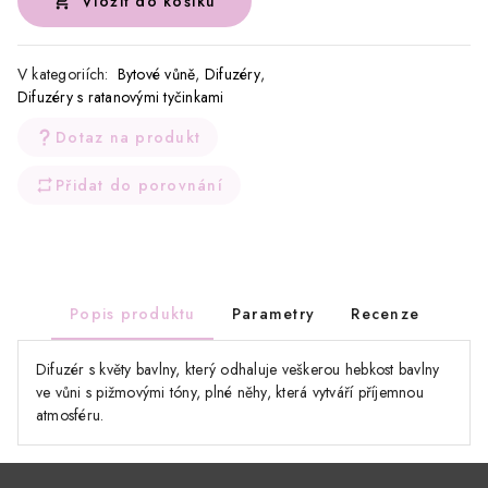
Vložit do košíku
V kategoriích:
Bytové vůně
,
Difuzéry
,
Difuzéry s ratanovými tyčinkami
Dotaz na produkt
Přidat do porovnání
Popis produktu
Parametry
Recenze
Difuzér s květy bavlny, který odhaluje veškerou hebkost bavlny
ve vůni s pižmovými tóny, plné něhy, která vytváří příjemnou
atmosféru.