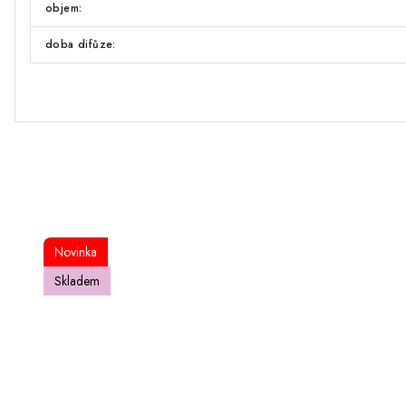
objem:
doba difůze:
Novinka
Skladem