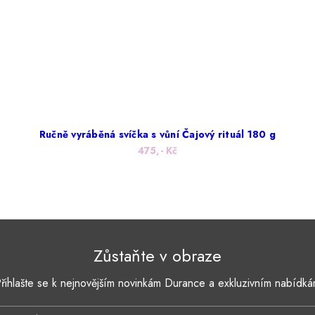
Ručně vyráběná svíčka s vůní Čajový rituál 180 g
475,- Kč
Zůstaňte v obraze
řihlašte se k nejnovějším novinkám Durance a exkluzivním nabídk