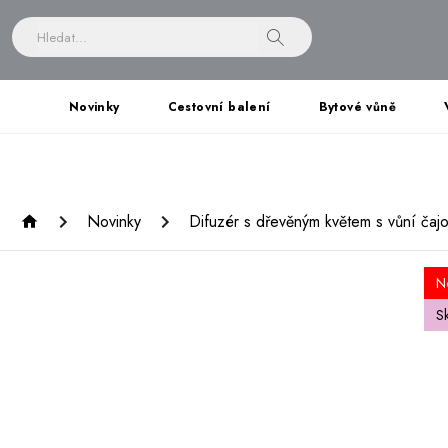
Novinky
Cestovní balení
Bytové vůně
Novinky
Difuzér s dřevěným květem s vůní čajo
N
S