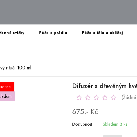
Vonné svíčky
Péče o prádlo
Péče o tělo a obličej
vý rituál 100 ml
Difuzér s dřevěným kvě
ovinka
kladem
(Žádné
675,- Kč
Dostupnost
Skladem 3 ks