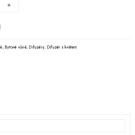
ně
,
Bytové vůně
,
Difuzéry
,
Difuzér s květem