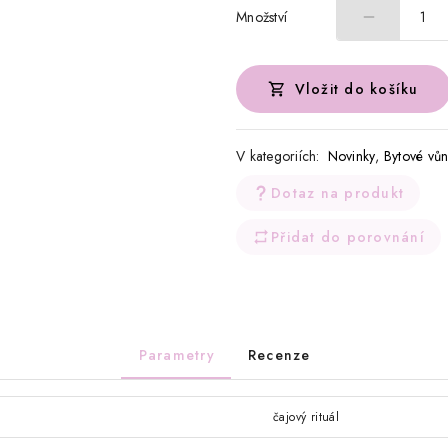
Množství
1
Vložit do košíku
V kategoriích:
Novinky
,
Bytové vů
Dotaz na produkt
Přidat do porovnání
Parametry
Recenze
čajový rituál