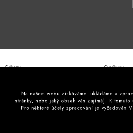
Odkazy
O nákupu
O nás
Obchodní pod
Kontakty
Ochrana osobn
Značky
Formulář pro 
Na našem webu získáváme, ukládáme a zpracov
Poučení o prá
stránky, nebo jaký obsah vás zajímá). K tomuto
Často pokláda
Pro některé účely zpracování je vyžadován V
Copyright © 2026 CISApp Všechna práva vyhrazena