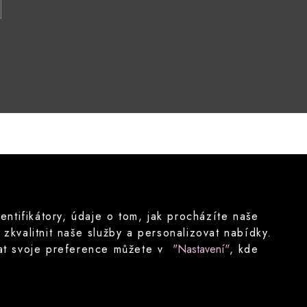
tifikátory, údaje o tom, jak procházíte naše
kvalitnit naše služby a personalizovat nabídky.
ovat svoje preference můžete v
"Nastavení"
, kde
Nastavení cookies