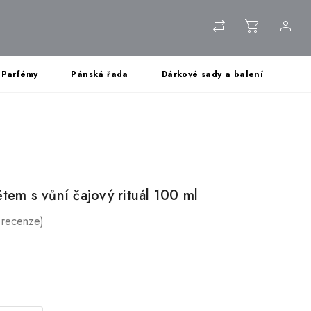
Parfémy
Pánská řada
Dárkové sady a balení
tem s vůní čajový rituál 100 ml
 recenze)