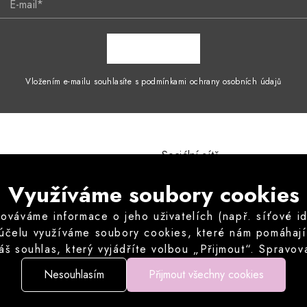
E-mail*
ZAPSAT SE
Vložením e-mailu souhlasíte s podmínkami ochrany osobních údajů
Sociální sítě
mínky
Instagram
Využíváme soubory cookies
ích údajů
odstoupení od kupní smlouvy
áváme informace o jeho uživatelích (např. síťové iden
vu odstoupit od kupní smlouvy
 účelu využíváme soubory cookies, které nám pomáhají z
né otázky
áš souhlas, který vyjádříte volbou „Přijmout“. Sprav
můžete volitelné cookies odmítnout.
Nesouhlasím
Přijmout všechny cookies