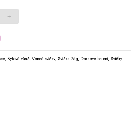
oce
,
Bytové vůně
,
Vonné svíčky
,
Svíčka 75g
,
Dárkové balení
,
Svíčky