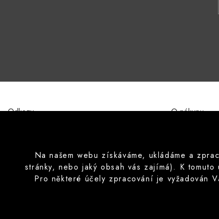
Odkazy
O nákupu
O nás
Obchodní pod
Kontakty
Ochrana osobn
Značky
Formulář pro 
Na našem webu získáváme, ukládáme a zpracov
Poučení o prá
stránky, nebo jaký obsah vás zajímá). K tomuto
Často pokláda
Pro některé účely zpracování je vyžadován V
Copyright © 2026 CISApp Všechna práva vyhrazena