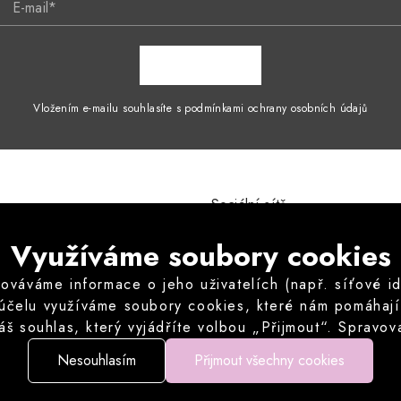
E-mail*
ZAPSAT SE
Vložením e-mailu souhlasíte s podmínkami ochrany osobních údajů
Sociální sítě
mínky
Instagram
Využíváme soubory cookies
ích údajů
odstoupení od kupní smlouvy
áváme informace o jeho uživatelích (např. síťové iden
vu odstoupit od kupní smlouvy
 účelu využíváme soubory cookies, které nám pomáhají z
né otázky
áš souhlas, který vyjádříte volbou „Přijmout“. Sprav
můžete volitelné cookies odmítnout.
Nesouhlasím
Přijmout všechny cookies