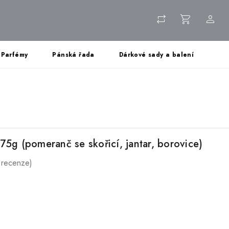
Parfémy
Pánská řada
Dárkové sady a balení
75g (pomeranč se skořicí, jantar, borovice)
 recenze)