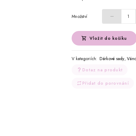
Množství
1
Vložit do košíku
V kategoriích:
Dárkové sady
,
Ván
Dotaz na produkt
Přidat do porovnání