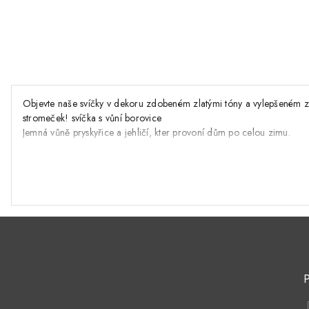
Objevte naše svíčky v dekoru zdobeném zlatými tóny a vylepšeném zlat
stromeček! svíčka s vůní borovice
Jemná vůně pryskyřice a jehličí, kter provoní dům po celou zimu.
svíčka s pomeranč se skořicí Lahodná vůně koření a pomeranče. Jeho
P