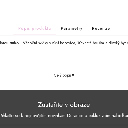
Popis produktu
Parametry
Recenze
ou stuhou. Vánoční svíčky s vůní borovice, šťavnatá hruška a divoký hyaci
 jemná vůně s tóny hřebíčku a skořice je potěšením pro smysly.…
Celý popis
Zůstaňte v obraze
řihlašte se k nejnovějším novinkám Durance a exkluzivním nabídk