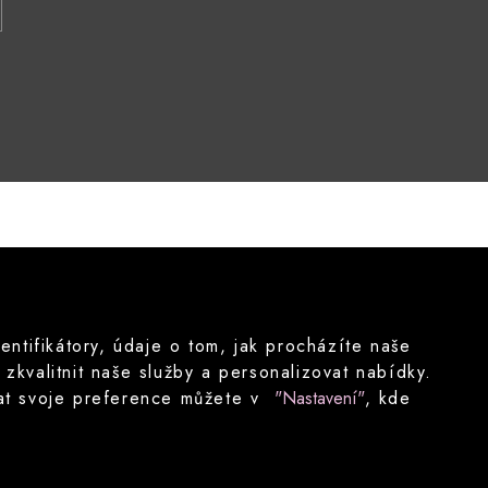
tifikátory, údaje o tom, jak procházíte naše
kvalitnit naše služby a personalizovat nabídky.
ovat svoje preference můžete v
"Nastavení"
, kde
Nastavení cookies