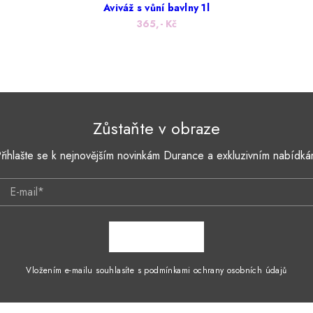
Aviváž s vůní bavlny 1l
365,- Kč
Zůstaňte v obraze
řihlašte se k nejnovějším novinkám Durance a exkluzivním nabídk
E-mail*
ZAPSAT SE
Vložením e-mailu souhlasíte s podmínkami ochrany osobních údajů