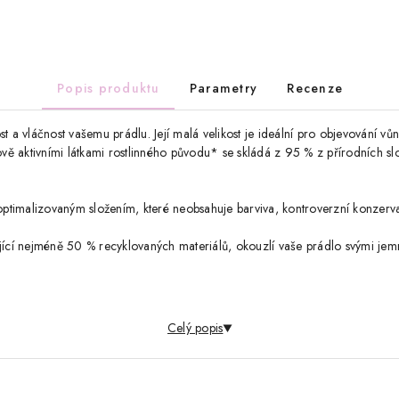
Popis produktu
Parametry
Recenze
t a vláčnost vašemu prádlu. Její malá velikost je ideální pro objevování v
ě aktivními látkami rostlinného původu* se skládá z 95 % z přírodních sl
ptimalizovaným složením, které neobsahuje barviva, kontroverzní konzervač
ující nejméně 50 % recyklovaných materiálů, okouzlí vaše prádlo svými jem
Celý popis