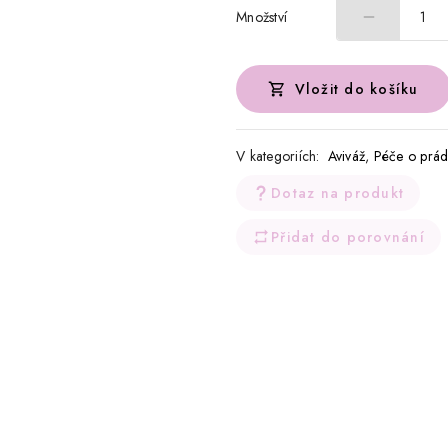
Množství
1
Vložit do košíku
V kategoriích:
Aviváž
,
Péče o prád
Dotaz na produkt
Přidat do porovnání