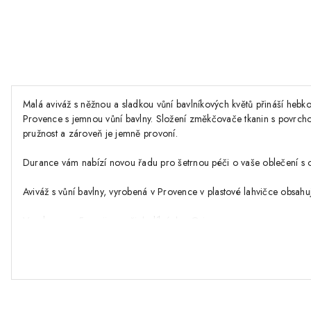
Malá aviváž s něžnou a sladkou vůní bavlníkových květů přináší hebkos
Provence s jemnou vůní bavlny. Složení změkčovače tkanin s povrchov
pružnost a zároveň je jemně provoní.
Durance vám nabízí novou řadu pro šetrnou péči o vaše oblečení s o
Aviváž s vůní bavlny, vyrobená v Provence v plastové lahvičce obsah
Vyrobeno ve Francii, v našich dílnách v Grignanu
- jemná vůně…