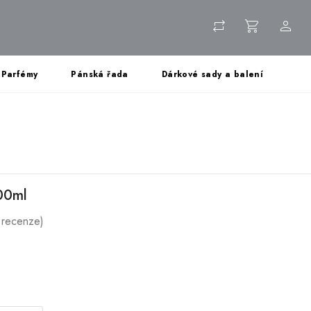
Parfémy
Pánská řada
Dárkové sady a balení
500ml
 recenze)