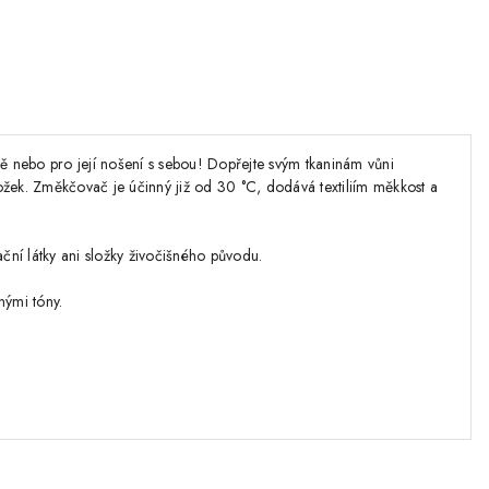
ůně nebo pro její nošení s sebou! Dopřejte svým tkaninám vůni
ožek. Změkčovač je účinný již od 30 °C, dodává textiliím měkkost a
ní látky ani složky živočišného původu.
nými tóny.