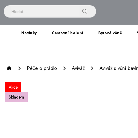
Novinky
Cestovní balení
Bytové vůně
Péče o prádlo
Aviváž
Aviváž s vůní bav
Akce
Skladem