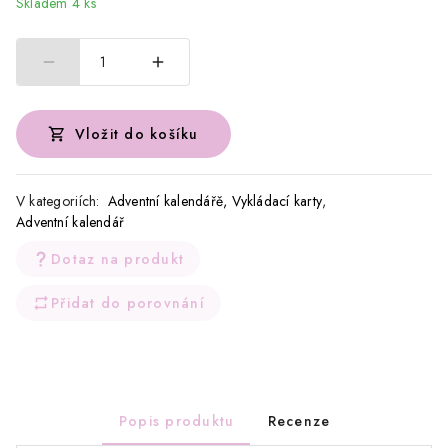
Skladem 4 ks
1
Vložit do košíku
V kategoriích:
Adventní kalendářě, Vykládací karty
,
Adventní kalendář
Dotaz na produkt
Přidat do porovnání
Popis produktu
Recenze