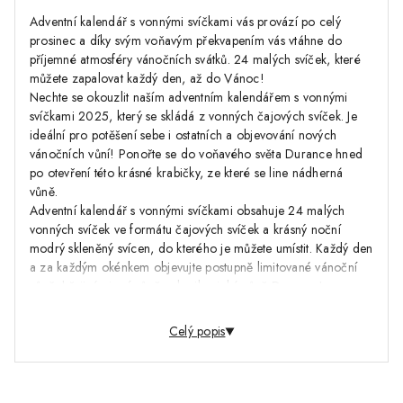
Adventní kalendář s vonnými svíčkami vás provází po celý
prosinec a díky svým voňavým překvapením vás vtáhne do
příjemné atmosféry vánočních svátků. 24 malých svíček, které
můžete zapalovat každý den, až do Vánoc!
Nechte se okouzlit naším adventním kalendářem s vonnými
svíčkami 2025, který se skládá z vonných čajových svíček. Je
ideální pro potěšení sebe i ostatních a objevování nových
vánočních vůní! Ponořte se do voňavého světa Durance hned
po otevření této krásné krabičky, ze které se line nádherná
vůně.
Adventní kalendář s vonnými svíčkami obsahuje 24 malých
vonných svíček ve formátu čajových svíček a krásný noční
modrý skleněný svícen, do kterého je můžete umístit. Každý den
a za každým okénkem objevujte postupně limitované vánoční
vůně, hřejivé zimní vůně nebo ikonické vůně Durance!
Odpočítávání do Vánoc nikdy nebylo tak voňavé!…
Celý popis