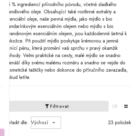
95 % ingrediencí přírodního původu, včetně sladkého
mandlového oleje. Obsahující také rostlinné extrakty a
esenciální oleje, naše pevná mýdla, jako mýdlo s bio
mandarínkovým esenciálním olejem nebo mýdlo s bio
lavandinovým esenciálním olejem, jsou každodenně šetrná k
pokožce. Při použití mýdlo poskytuje krémovou a jemně
vonící pěnu, která promění vaši sprchu v pravý okamžik
pohody. Velmi praktické na cesty, malé mýdlo se snadno
přenáší díky svému malému rozměru a snadno se vejde do
kosmetické taštičky nebo dokonce do příručního zavazadla,
pokud letíte.
Filtrovat
Seřadit dle:
Výchozí
23 položek