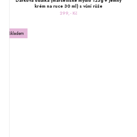
Dárková obálka (marseillské mýdlo 125g + jemný
krém na ruce 30 ml) s vůní růže
299,- Kč
Skladem