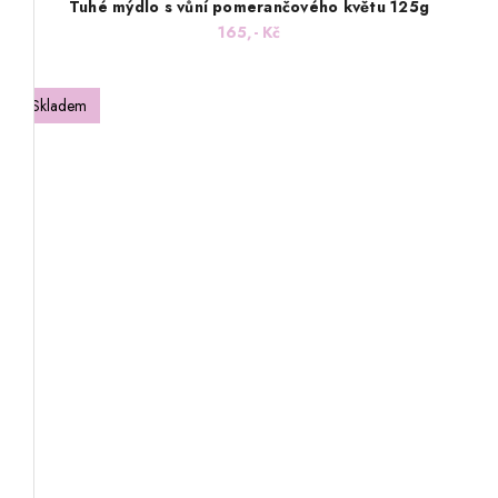
Tuhé mýdlo s vůní pomerančového květu 125g
165,- Kč
Skladem