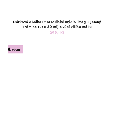
Dárková obálka (marseillské mýdlo 125g + jemný
krém na ruce 30 ml) s vůní vlčího máku
299,- Kč
Skladem