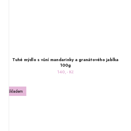
Tuhé mýdlo s vůní mandarinky a granátového jablka
100g
140,- Kč
Skladem