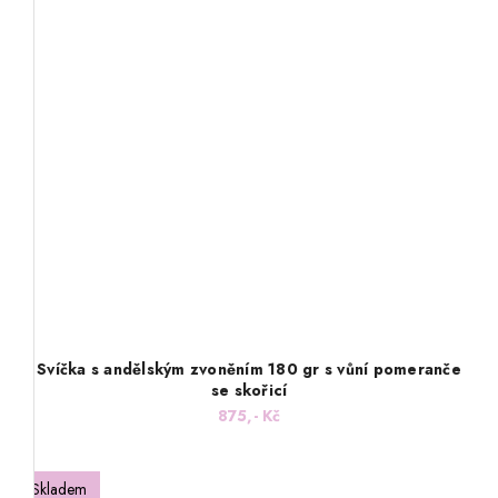
Svíčka s andělským zvoněním 180 gr s vůní pomeranče
se skořicí
875,- Kč
Skladem