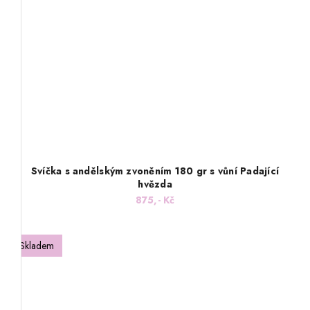
Svíčka s andělským zvoněním 180 gr s vůní Padající
hvězda
875,- Kč
Skladem